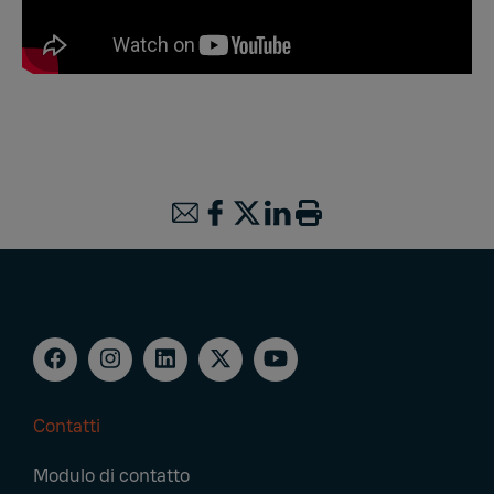
Contatti
Footer
Modulo di contatto
Navigation