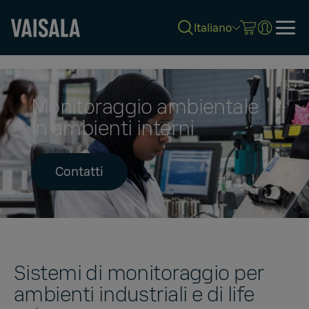
Italiano
Skip
to
main
content
Monitoraggio ambientale
in ambienti interni
Contatti
Sistemi di monitoraggio per
ambienti industriali e di life