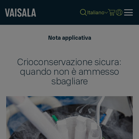
Italiano
Skip
to
Nota applicativa
main
content
Crioconservazione sicura:
quando non è ammesso
sbagliare