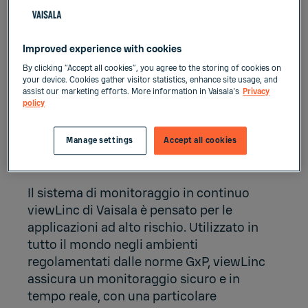
Improved experience with cookies
By clicking “Accept all cookies”, you agree to the storing of cookies on
your device. Cookies gather visitor statistics, enhance site usage, and
assist our marketing efforts. More information in Vaisala's
Privacy
policy
Soluzioni di monitoraggio
sicure per le applicazioni
Manage settings
Accept all cookies
con LN₂
Il sistema di monitoraggio in continuo
viewLinc di Vaisala è pensato per le
applicazioni ad alto rischio. Utilizzato in
tutto il mondo negli ambienti
regolamentati dalle norme GxP, viewLinc
assicura un monitoraggio sicuro e in
tempo reale, con una particolare