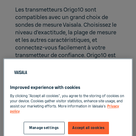
Les transmetteurs Origo10 sont
compatibles avec un grand choix de
sondes de mesure Vaisala. Choisissez le
niveau d’exactitude, la plage de mesure
et les autres caractéristiques, et
connectez-vous facilement à votre
transmetteur de confiance. Origo10 est
le successeur direct des HMT120 et
HMT130. Même technologie de mesure
Vaisala éprouvée, avec une stabilité à
long terme améliorée, différents
Improved experience with cookies
paramètres proposés et une intégration
By clicking “Accept all cookies”, you agree to the storing of cookies on
transparente dans le GTB.
your device. Cookies gather visitor statistics, enhance site usage, and
assist our marketing efforts. More information in Vaisala's
Privacy
policy
Découvrez Origo →
Manage settings
Accept all cookies