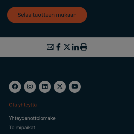
Selaa tuotteen mukaan
Ota yhteyttä
Footer
Yhteydenottolomake
Navigation
Toimipaikat