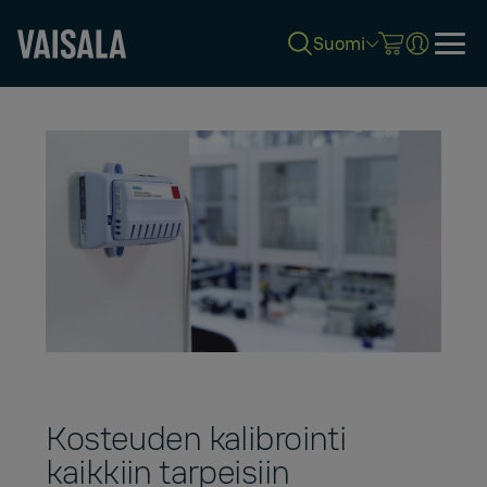
Suomi
Skip
to
main
content
Kosteuden kalibrointi
kaikkiin tarpeisiin