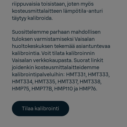
riippuvaisia ​​toisistaan, joten myös
kosteusmittalaitteen lämpötila-anturi
täytyy kalibroida.
Suosittelemme parhaan mahdollisen
tuloksen varmistamiseksi Vaisalan
huoltokeskuksen tekemää asiantuntevaa
kalibrointia. Voit tilata kalibroinnin
Vaisalan verkkokaupasta. Suorat linkit
joidenkin kosteusmittalaitteidemme
kalibrointipalveluihin:
HMT331
,
HMT333
,
HMT334
,
HMT335
,
HMT337
,
HMT338
,
HMP75
,
HMP77B
,
HMP110
ja
HMP76
.
Tilaa kalibrointi