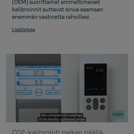
(OEM) suorittamat ammattimaiset
kalibroinnit auttavat sinua saamaan
enemmän vastinetta rahoillesi.
Lisätietoja
VIDEO
CO2-kalibrointi paikan päällä