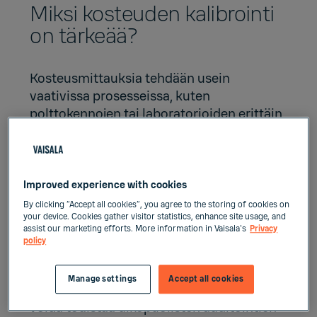
Miksi kosteuden kalibrointi
on tärkeää?
Kosteusmittauksia tehdään usein
vaativissa prosesseissa, kuten
polttokennojen tai laboratorioiden erittäin
kosteissa ympäristöissä tai optimoitujen
kuivausprosessien kuivissa olosuhteissa.
Yhdenmukainen tarkkuus useiden vuosien
ajan voi tuoda merkittäviä energia- ja
Improved experience with cookies
kustannussäästöjä, koska materiaalia tai
By clicking “Accept all cookies”, you agree to the storing of cookies on
lämmintä ilmaa ei mene hukkaan.
your device. Cookies gather visitor statistics, enhance site usage, and
assist our marketing efforts. More information in Vaisala's
Privacy
policy
Säännöllinen kosteuden kalibrointi on
tärkeää myös säädellyillä toimialoilla, joilla
Manage settings
Accept all cookies
mittausten vaatimustenmukaisuus täytyy
voida todistaa ulkopuolisten auditointien