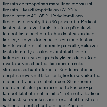
Ilmasto on trooppinen merellinen monsuuni-
ilmasto – keskilämpötila on +24 °C ja
ilmankosteus 40–85 %. Korkeimmillaan
ilmankosteus voi ylittää 90 prosenttia. Korkeat
kosteustasot ovat ihmisille aina epämukavia
lämpötilasta huolimatta. Kun kosteus on liian
korkea, se myös todennäköisesti muodostaa
kondensaatiota viileämmille pinnoille, mikä voi
lisätä lämmitys- ja ilmanvaihtolaitteiston
kulumista erityisesti jäähdytyksen aikana. Ajan
myötä se voi aiheuttaa korroosiota sekä
ylimääräisiä huoltotarpeita. Kondensaatio on
ongelma myös mittalaitteille, koska se vaikuttaa
niiden mittausten stabiiliuteen. Shenzhenin
metroon oli alun perin asennettu kosteus- ja
lämpötilalähettimet linjoille 1 ja 4, mutta korkean
kosteustason vuoksi suurin osa lähettimistä oli
vahingoittunut aiheuttaen noin 2 asteen