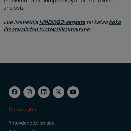
tehokkuutta tarkempien käyttöolosuhteiden
ansiosta.
Lue lisätietoja
HMDW80-sarjasta
tai katso
koko
ilmanvaihdon tuotevalikoimamme
.
Ota yhteyttä
Footer
Yhteydenottolomake
Navigation