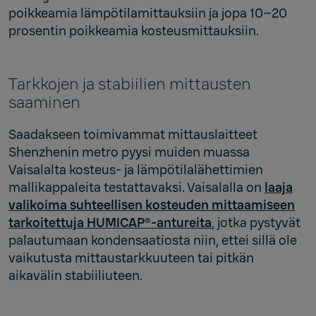
poikkeamia lämpötilamittauksiin ja jopa 10–20
prosentin poikkeamia kosteusmittauksiin.
Tarkkojen ja stabiilien mittausten
saaminen
Saadakseen toimivammat mittauslaitteet
Shenzhenin metro pyysi muiden muassa
Vaisalalta kosteus- ja lämpötilalähettimien
mallikappaleita testattavaksi. Vaisalalla on
laaja
valikoima suhteellisen kosteuden mittaamiseen
tarkoitettuja HUMICAP®-antureita
, jotka pystyvät
palautumaan kondensaatiosta niin, ettei sillä ole
vaikutusta mittaustarkkuuteen tai pitkän
aikavälin stabiiliuteen.