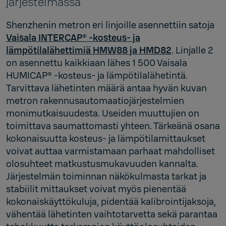
järjestelmässä
Shenzhenin metron eri linjoille asennettiin satoja
Vaisala INTERCAP® -kosteus- ja
lämpötilalähettimiä HMW88 ja HMD82
. Linjalle 2
on asennettu kaikkiaan lähes 1 500 Vaisala
HUMICAP® -kosteus- ja lämpötilalähetintä.
Tarvittava lähetinten määrä antaa hyvän kuvan
metron rakennusautomaatiojärjestelmien
monimutkaisuudesta. Useiden muuttujien on
toimittava saumattomasti yhteen. Tärkeänä osana
kokonaisuutta kosteus- ja lämpötilamittaukset
voivat auttaa varmistamaan parhaat mahdolliset
olosuhteet matkustusmukavuuden kannalta.
Järjestelmän toiminnan näkökulmasta tarkat ja
stabiilit mittaukset voivat myös pienentää
kokonaiskäyttökuluja, pidentää kalibrointijaksoja,
vähentää lähetinten vaihtotarvetta sekä parantaa