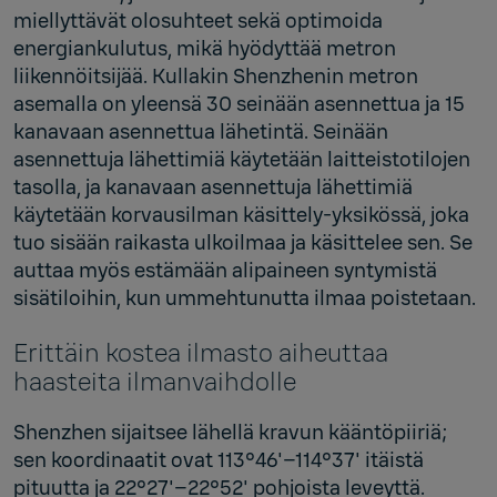
miellyttävät olosuhteet sekä optimoida
energiankulutus, mikä hyödyttää metron
liikennöitsijää. Kullakin Shenzhenin metron
asemalla on yleensä 30 seinään asennettua ja 15
kanavaan asennettua lähetintä. Seinään
asennettuja lähettimiä käytetään laitteistotilojen
tasolla, ja kanavaan asennettuja lähettimiä
käytetään korvausilman käsittely-yksikössä, joka
tuo sisään raikasta ulkoilmaa ja käsittelee sen. Se
auttaa myös estämään alipaineen syntymistä
sisätiloihin, kun ummehtunutta ilmaa poistetaan.
Erittäin kostea ilmasto aiheuttaa
haasteita ilmanvaihdolle
Shenzhen sijaitsee lähellä kravun kääntöpiiriä;
sen koordinaatit ovat 113°46'–114°37' itäistä
pituutta ja 22°27'–22°52' pohjoista leveyttä.