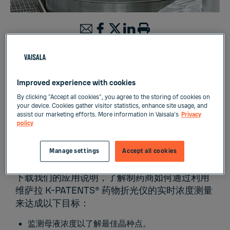
生命科学
液体测量
Improved experience with cookies
By clicking “Accept all cookies”, you agree to the storing of cookies on
your device. Cookies gather visitor statistics, enhance site usage, and
assist our marketing efforts. More information in Vaisala's
Privacy
在制药行业，结晶是生产和研发的关键工艺与重
policy
要步骤，用于中间体和药物活性成分 (API) 的分
离与纯化。超过 80% 的药品的生产过程至少包
Manage settings
Accept all cookies
含一个结晶步骤。
下载我们的应用说明，了解制药商如何通过利用
维萨拉 K-PATENTS® 药物折光仪的实时浓度测量
来达成以下目标：
监测母液浓度以了解最佳晶种点。