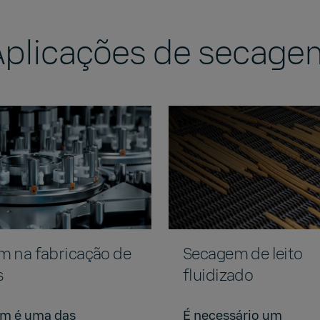
Aplicações de secage
 na fabricação de
Secagem de leito
s
fluidizado
em é uma das
É necessário um