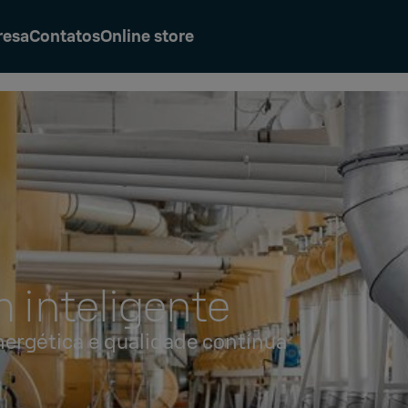
resa
Contatos
Online store
 inteligente
nergética e qualidade contínua