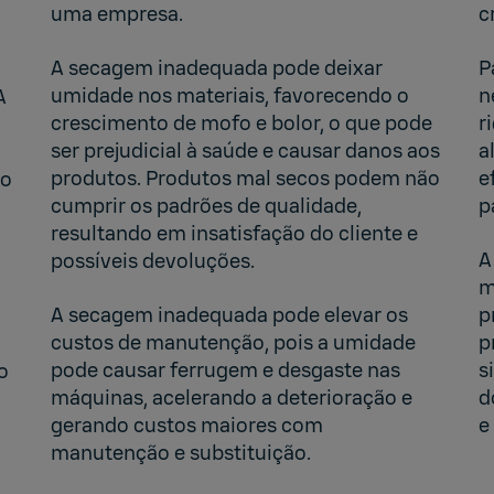
uma empresa.
c
A secagem inadequada pode deixar
P
umidade nos materiais, favorecendo o
n
A
crescimento de mofo e bolor, o que pode
r
ser prejudicial à saúde e causar danos aos
a
produtos. Produtos mal secos podem não
e
ro
cumprir os padrões de qualidade,
p
resultando em insatisfação do cliente e
A
possíveis devoluções.
m
A secagem inadequada pode elevar os
p
custos de manutenção, pois a umidade
p
pode causar ferrugem e desgaste nas
s
o
máquinas, acelerando a deterioração e
d
gerando custos maiores com
e
manutenção e substituição.