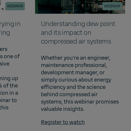
WEBINAR
WEBINAR
rying in
Understanding dew point
ring
and its impact on
compressed air systems
ers
s one of
Whether you’re an engineer,
sive
maintenance professional,
development manager, or
ming up
simply curious about energy
 of the
efficiency and the science
ion in a
behind compressed air
inar to
systems, this webinar promises
this
valuable insights.
Register to watch