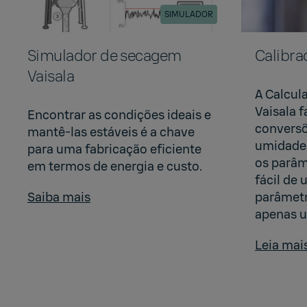
SIMULADOR
Simulador de secagem
Calibra
Vaisala
A Calcul
Vaisala f
Encontrar as condições ideais e
convers
mantê-las estáveis é a chave
umidade.
para uma fabricação eficiente
os parâm
em termos de energia e custo.
fácil de 
Saiba mais
parâmet
apenas u
Leia mai