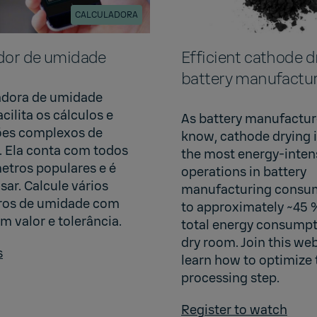
CALCULADORA
dor de umidade
Efficient cathode d
battery manufactu
adora de umidade
acilita os cálculos e
As battery manufactur
ões complexos de
know, cathode drying i
 Ela conta com todos
the most energy-inten
etros populares e é
operations in battery
usar. Calcule vários
manufacturing consu
ros de umidade com
to approximately ~45 %
m valor e tolerância.
total energy consumpt
dry room. Join this web
s
learn how to optimize 
processing step.
Register to watch