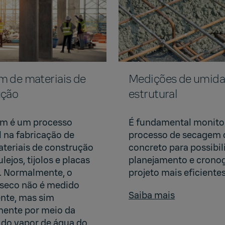
 de materiais de
Medições de umid
ução
estrutural
em é um processo
É fundamental monito
l na fabricação de
processo de secagem 
ateriais de construção
concreto para possibil
ejos, tijolos e placas
planejamento e crono
. Normalmente, o
projeto mais eficientes
 seco não é medido
Saiba mais
nte, mas sim
mente por meio da
do vapor de água do