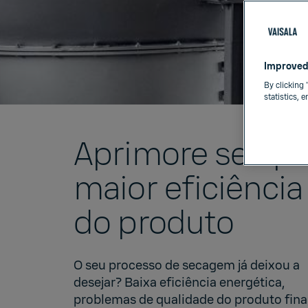
Improved
By clicking 
statistics, 
Aprimore seu pr
maior eficiência
do produto
O seu processo de secagem já deixou a
desejar? Baixa eficiência energética,
problemas de qualidade do produto fina