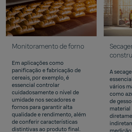
Monitoramento de forno
Secagem
constr
Em aplicações como
panificação e fabricação de
A secag
cereais, por exemplo, é
essencia
essencial controlar
vários m
cuidadosamente o nível de
como azul
umidade nos secadores e
de gesso
fornos para garantir alta
material
qualidade e rendimento, além
diretame
de conferir características
indireta
distintivas ao produto final.
medição 