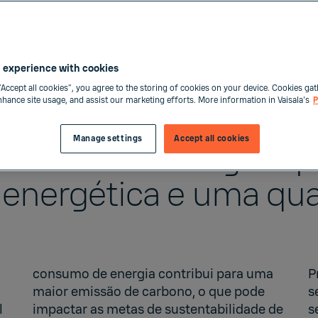
 experience with cookies
“Accept all cookies”, you agree to the storing of cookies on your device. Cookies gat
enhance site usage, and assist our marketing efforts. More information in Vaisala's
P
Manage settings
Accept all cookies
ocesso de secagem pa
 energética e uma qua
consumo de energia contribui para uma
P
maior emissão de carbono, o que pode
s
l
impactar as metas de sustentabilidade de
s