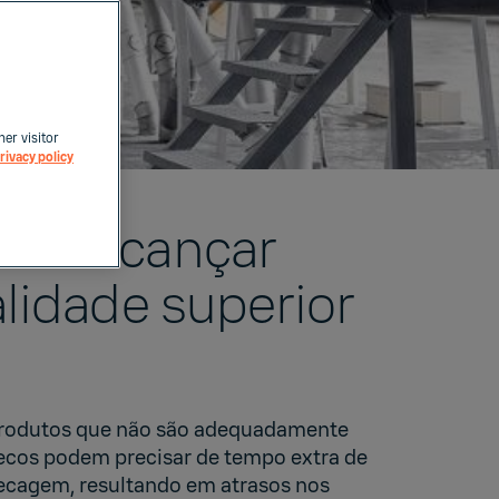
her visitor
rivacy policy
ra alcançar
lidade superior
rodutos que não são adequadamente
ecos podem precisar de tempo extra de
ecagem, resultando em atrasos nos