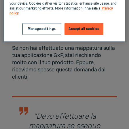
your device. Cookies gather visitor statistics, enhance site usage, and
assist our marketing efforts. More information in Vaisala's
Privacy
policy
Perché mappare?
Manage settings
Accept all cookies
Se non hai effettuato una mappatura sulla
tua applicazione GxP, stai rischiando
molto con il tuo prodotto. Eppure,
riceviamo spesso questa domanda dai
clienti:
"Devo effettuare la
mappatura se eseguo