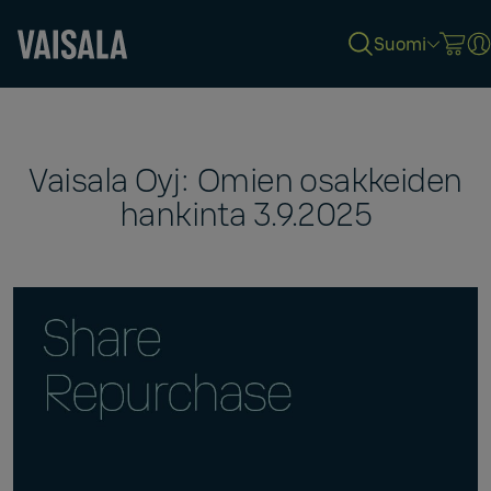
Suomi
Skip
to
main
content
Vaisala Oyj: Omien osakkeiden
hankinta 3.9.2025