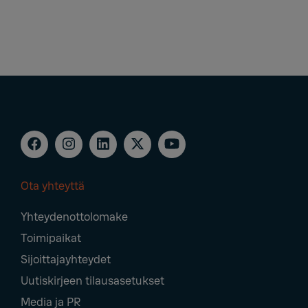
Ota yhteyttä
Footer
Yhteydenottolomake
Navigation
Toimipaikat
Sijoittajayhteydet
Uutiskirjeen tilausasetukset
Media ja PR