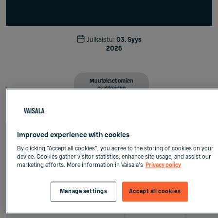
Julkaistu:
03. Syys
2025
Muutokset omien
osakkeiden
omistuksessa
VAISALA OYJ
PÖRSSITIEDOTE 3.9.2
Improved experience with cookies
By clicking “Accept all cookies”, you agree to the storing of cookies on your
device. Cookies gather visitor statistics, enhance site usage, and assist our
marketing efforts. More information in Vaisala's
Privacy policy
Vaisala Oyj: Omien osakkeiden hankinta 3.9.2025
Manage settings
Accept all cookies