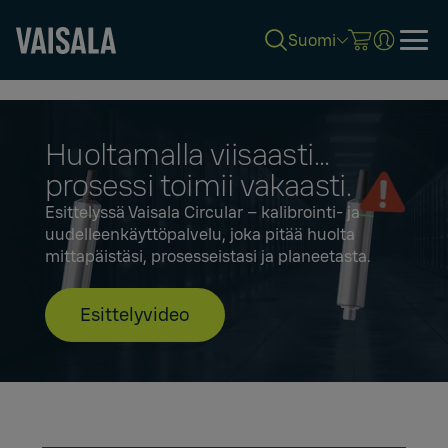
Suomi
Skip
to
main
content
Huoltamalla viisaasti...
prosessi toimii vakaasti.
Esittelyssä Vaisala Circular – kalibrointi- ja
uudelleenkäyttöpalvelu, joka pitää huolta
mittapäistäsi, prosesseistasi ja planeetasta.
Esittelyvideo