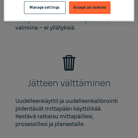
välttäminen
Manage settings
Accept all cookies
Pidä juuri kalibroidut mittapäät aina
valmiina – ei yllätyksiä.
Jätteen välttäminen
Uudelleenkäyttö ja uudelleenkalibrointi
pidentävät mittapään käyttöikää.
Kestävä ratkaisu mittapäillesi,
prosessillesi ja planeetalle.