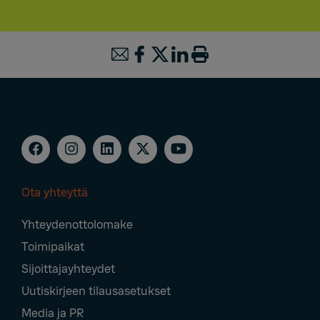
Ota yhteyttä
Footer
Yhteydenottolomake
Navigation
Toimipaikat
Sijoittajayhteydet
Uutiskirjeen tilausasetukset
Media ja PR