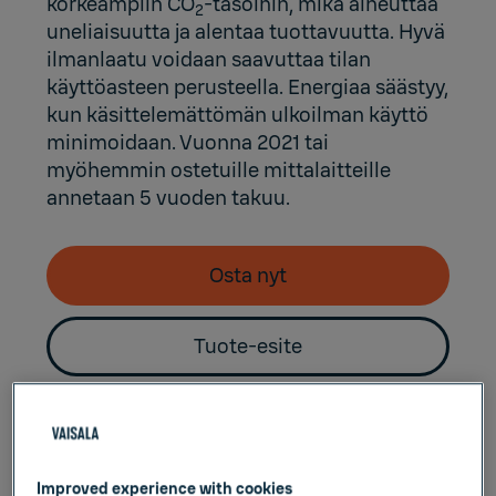
korkeampiin CO
-tasoihin, mikä aiheuttaa
2
uneliaisuutta ja alentaa tuottavuutta. Hyvä
ilmanlaatu voidaan saavuttaa tilan
käyttöasteen perusteella. Energiaa säästyy,
kun käsittelemättömän ulkoilman käyttö
minimoidaan. Vuonna 2021 tai
myöhemmin ostetuille mittalaitteille
annetaan 5 vuoden takuu.
Osta nyt
Tuote-esite
Ota yhteyttä
Improved experience with cookies