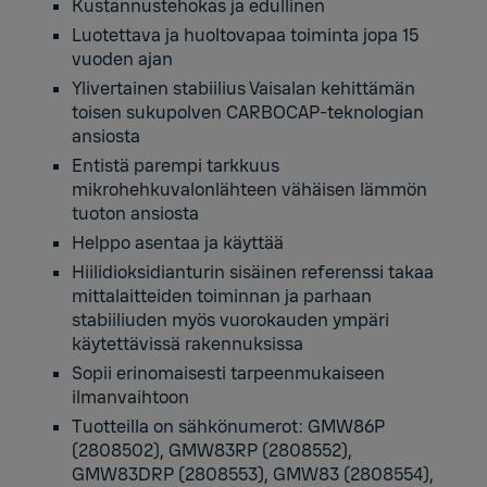
Kustannustehokas ja edullinen
Luotettava ja huoltovapaa toiminta jopa 15
vuoden ajan
Ylivertainen stabiilius Vaisalan kehittämän
toisen sukupolven CARBOCAP-teknologian
ansiosta
Entistä parempi tarkkuus
mikrohehkuvalonlähteen vähäisen lämmön
tuoton ansiosta
Helppo asentaa ja käyttää
Hiilidioksidianturin sisäinen referenssi takaa
mittalaitteiden toiminnan ja parhaan
stabiiliuden myös vuorokauden ympäri
käytettävissä rakennuksissa
Sopii erinomaisesti tarpeenmukaiseen
ilmanvaihtoon
Tuotteilla on sähkönumerot: GMW86P
(2808502), GMW83RP (2808552),
GMW83DRP (2808553), GMW83 (2808554),