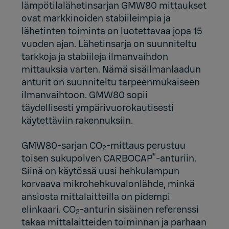
lämpötilalähetinsarjan GMW80 mittaukset
ovat markkinoiden stabiileimpia ja
lähetinten toiminta on luotettavaa jopa 15
vuoden ajan. Lähetinsarja on suunniteltu
tarkkoja ja stabiileja ilmanvaihdon
mittauksia varten. Nämä sisäilmanlaadun
anturit on suunniteltu
tarpeenmukaiseen
ilmanvaihtoon
. GMW80 sopii
täydellisesti ympärivuorokautisesti
käytettäviin rakennuksiin.
GMW80-sarjan CO
-mittaus perustuu
2
®
toisen sukupolven
CARBOCAP
-anturiin.
Siinä on käytössä uusi hehkulampun
korvaava
mikrohehkuvalonlähde
, minkä
ansiosta mittalaitteilla on pidempi
elinkaari. CO
-anturin sisäinen referenssi
2
takaa mittalaitteiden toiminnan ja parhaan