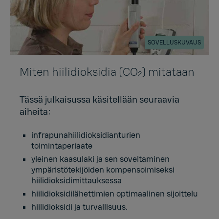
SOVELLUSKUVAUS
Miten hiilidioksidia (CO₂) mitataan
Tässä julkaisussa käsitellään seuraavia
aiheita:
infrapunahiilidioksidianturien
toimintaperiaate
yleinen kaasulaki ja sen soveltaminen
ympäristötekijöiden kompensoimiseksi
hiilidioksidimittauksessa
hiilidioksidilähettimien optimaalinen sijoittelu
hiilidioksidi ja turvallisuus.