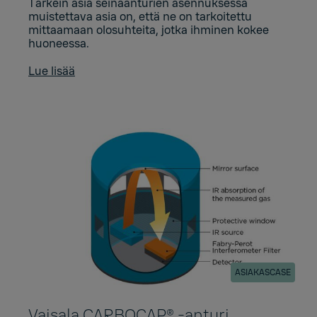
Tärkein asia seinäanturien asennuksessa
muistettava asia on, että ne on tarkoitettu
mittaamaan olosuhteita, jotka ihminen kokee
huoneessa.
Lue lisää
ASIAKASCASE
Vaisala CARBOCAP® ‑anturi