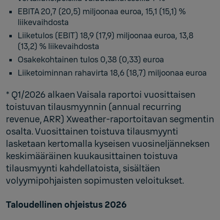
EBITA 20,7 (20,5) miljoonaa euroa, 15,1 (15,1) %
liikevaihdosta
Liiketulos (EBIT) 18,9 (17,9) miljoonaa euroa, 13,8
(13,2) % liikevaihdosta
Osakekohtainen tulos 0,38 (0,33) euroa
Liiketoiminnan rahavirta 18,6 (18,7) miljoonaa euroa
* Q1/2026 alkaen Vaisala raportoi vuosittaisen
toistuvan tilausmyynnin (annual recurring
revenue, ARR) Xweather-raportoitavan segmentin
osalta. Vuosittainen toistuva tilausmyynti
lasketaan kertomalla kyseisen vuosineljänneksen
keskimääräinen kuukausittainen toistuva
tilausmyynti kahdellatoista, sisältäen
volyymipohjaisten sopimusten veloitukset.
Taloudellinen ohjeistus 2026