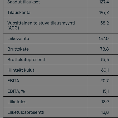
Saadut tilaukset
127,4
Tilauskanta
197,2
Vuosittainen toistuva tilausmyynti
58,2
(ARR)
Liikevaihto
137,0
Bruttokate
78,8
Bruttokateprosentti
57,5
Kiinteät kulut
60,1
EBITA
20,7
EBITA, %
15,1
Liiketulos
18,9
Liiketulosprosentti
13,8