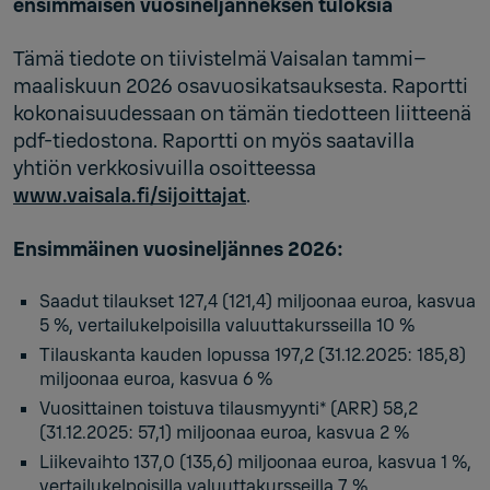
ensimmäisen vuosineljänneksen tuloksia
Tämä tiedote on tiivistelmä Vaisalan tammi–
maaliskuun 2026 osavuosikatsauksesta. Raportti
kokonaisuudessaan on tämän tiedotteen liitteenä
pdf-tiedostona. Raportti on myös saatavilla
yhtiön verkkosivuilla osoitteessa
www.vaisala.fi/sijoittajat
.
Ensimmäinen vuosineljännes 2026:
Saadut tilaukset 127,4 (121,4) miljoonaa euroa, kasvua
5 %, vertailukelpoisilla valuuttakursseilla 10 %
Tilauskanta kauden lopussa 197,2 (31.12.2025: 185,8)
miljoonaa euroa, kasvua 6 %
Vuosittainen toistuva tilausmyynti* (ARR) 58,2
(31.12.2025: 57,1) miljoonaa euroa, kasvua 2 %
Liikevaihto 137,0 (135,6) miljoonaa euroa, kasvua 1 %,
vertailukelpoisilla valuuttakursseilla 7 %