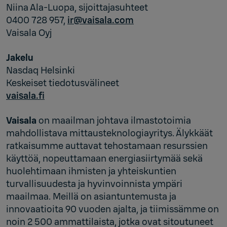
Niina Ala-Luopa, sijoittajasuhteet
0400 728 957,
ir@vaisala.com
Vaisala Oyj
Jakelu
Nasdaq Helsinki
Keskeiset tiedotusvälineet
vaisala.fi
Vaisala
on maailman johtava ilmastotoimia
mahdollistava mittausteknologiayritys. Älykkäät
ratkaisumme auttavat tehostamaan resurssien
käyttöä, nopeuttamaan energiasiirtymää sekä
huolehtimaan ihmisten ja yhteiskuntien
turvallisuudesta ja hyvinvoinnista ympäri
maailmaa. Meillä on asiantuntemusta ja
innovaatioita 90 vuoden ajalta, ja tiimissämme on
noin 2 500 ammattilaista, jotka ovat sitoutuneet