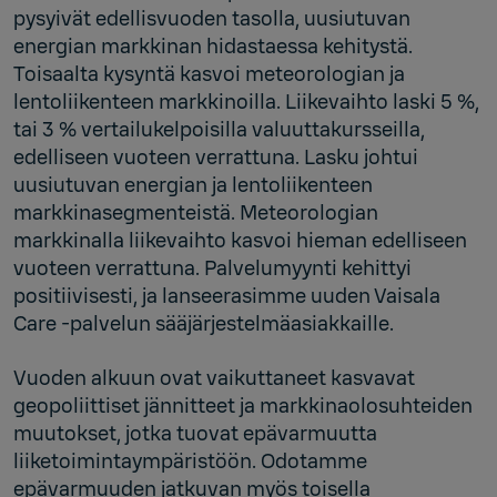
pysyivät edellisvuoden tasolla, uusiutuvan
energian markkinan hidastaessa kehitystä.
Toisaalta kysyntä kasvoi meteorologian ja
lentoliikenteen markkinoilla. Liikevaihto laski 5 %,
tai 3 % vertailukelpoisilla valuuttakursseilla,
edelliseen vuoteen verrattuna. Lasku johtui
uusiutuvan energian ja lentoliikenteen
markkinasegmenteistä. Meteorologian
markkinalla liikevaihto kasvoi hieman edelliseen
vuoteen verrattuna. Palvelumyynti kehittyi
positiivisesti, ja lanseerasimme uuden Vaisala
Care -palvelun sääjärjestelmäasiakkaille.
Vuoden alkuun ovat vaikuttaneet kasvavat
geopoliittiset jännitteet ja markkinaolosuhteiden
muutokset, jotka tuovat epävarmuutta
liiketoimintaympäristöön. Odotamme
epävarmuuden jatkuvan myös toisella