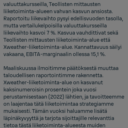
valuuttakursseilla, Teollisten mittausten
liiketoiminta-alueen vahvan kasvun ansiosta.
Raportoitu liikevaihto pysyi edellisvuoden tasolla,
mutta vertailukelpoisilla valuuttakursseilla
liikevaihto kasvoi 7 %. Kasvua vauhdittivat sekä
Teollisten mittausten liiketoiminta-alue että
Xweather-liiketoiminta-alue. Kannattavuus säilyi
vakaana, EBITA-marginaalin ollessa 15,1 %.
Maaliskuussa ilmoitimme päätöksestä muuttaa
taloudellisen raportointimme rakennetta.
Xweather-liiketoiminta-alue on kasvanut
kaksinumeroisin prosentein joka vuosi
perustamisestaan (2022) lähtien, ja tavoitteemme
on laajentaa tätä liiketoimintaa strategiamme
mukaisesti. Tämän vuoksi haluamme lisätä
läpinäkyvyyttä ja tarjota sijoittajille relevanttia
tietoa tästä liiketoiminta-alueesta muiden