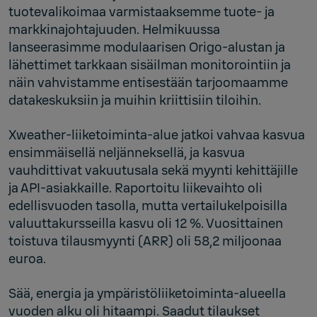
tuotevalikoimaa varmistaaksemme tuote- ja
markkinajohtajuuden. Helmikuussa
lanseerasimme modulaarisen Origo-alustan ja
lähettimet tarkkaan sisäilman monitorointiin ja
näin vahvistamme entisestään tarjoomaamme
datakeskuksiin ja muihin kriittisiin tiloihin.
Xweather-liiketoiminta-alue jatkoi vahvaa kasvua
ensimmäisellä neljänneksellä, ja kasvua
vauhdittivat vakuutusala sekä myynti kehittäjille
ja API-asiakkaille. Raportoitu liikevaihto oli
edellisvuoden tasolla, mutta vertailukelpoisilla
valuuttakursseilla kasvu oli 12 %. Vuosittainen
toistuva tilausmyynti (ARR) oli 58,2 miljoonaa
euroa.
Sää, energia ja ympäristöliiketoiminta-alueella
vuoden alku oli hitaampi. Saadut tilaukset