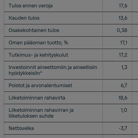
Tulos ennen veroja
17,6
Kauden tulos
13,6
Osakekohtainen tulos
0,38
Oman pääoman tuotto, %
17,1
Tutkimus- ja kehityskulut
17,2
Investoinnit aineettomiin ja aineellisiin
1,3
hyödykkeisiin*
Poistot ja arvonalentumiset
6,7
Liiketoiminnan rahavirta
18,6
Liiketoiminnan rahavirran ja
1,0
liiketuloksen suhde
Nettovelka
-3,7