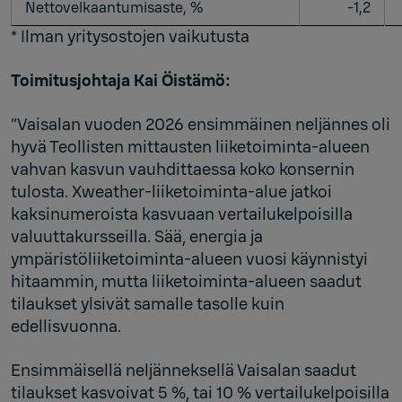
Nettovelkaantumisaste, %
-1,2
* Ilman yritysostojen vaikutusta
Toimitusjohtaja Kai Öistämö:
“Vaisalan vuoden 2026 ensimmäinen neljännes oli
hyvä Teollisten mittausten liiketoiminta-alueen
vahvan kasvun vauhdittaessa koko konsernin
tulosta. Xweather-liiketoiminta-alue jatkoi
kaksinumeroista kasvuaan vertailukelpoisilla
valuuttakursseilla. Sää, energia ja
ympäristöliiketoiminta-alueen vuosi käynnistyi
hitaammin, mutta liiketoiminta-alueen saadut
tilaukset ylsivät samalle tasolle kuin
edellisvuonna.
Ensimmäisellä neljänneksellä Vaisalan saadut
tilaukset kasvoivat 5 %, tai 10 % vertailukelpoisilla