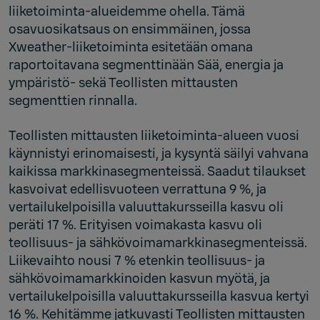
liiketoiminta-alueidemme ohella. Tämä
osavuosikatsaus on ensimmäinen, jossa
Xweather-liiketoiminta esitetään omana
raportoitavana segmenttinään Sää, energia ja
ympäristö- sekä Teollisten mittausten
segmenttien rinnalla.
Teollisten mittausten liiketoiminta-alueen vuosi
käynnistyi erinomaisesti, ja kysyntä säilyi vahvana
kaikissa markkinasegmenteissä. Saadut tilaukset
kasvoivat edellisvuoteen verrattuna 9 %, ja
vertailukelpoisilla valuuttakursseilla kasvu oli
peräti 17 %. Erityisen voimakasta kasvu oli
teollisuus- ja sähkövoimamarkkinasegmenteissä.
Liikevaihto nousi 7 % etenkin teollisuus- ja
sähkövoimamarkkinoiden kasvun myötä, ja
vertailukelpoisilla valuuttakursseilla kasvua kertyi
16 %. Kehitämme jatkuvasti Teollisten mittausten