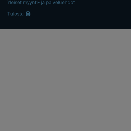
Yleiset myynti- ja palveluehdot
Tulosta