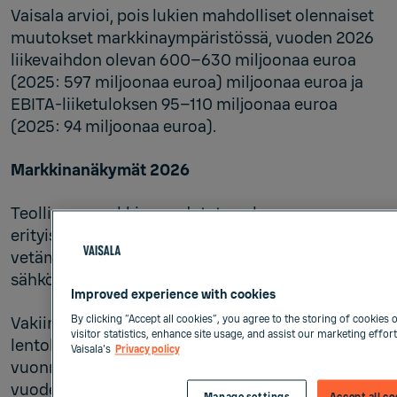
Vaisala arvioi, pois lukien mahdolliset olennaiset
muutokset markkinaympäristössä, vuoden 2026
liikevaihdon olevan 600–630 miljoonaa euroa
(2025: 597 miljoonaa euroa) miljoonaa euroa ja
EBITA-liiketuloksen 95–110 miljoonaa euroa
(2025: 94 miljoonaa euroa).
Markkinanäkymät 2026
Teollisuusmarkkinan odotetaan kasvavan
erityisesti datakeskus- ja puolijohdeteollisuuden
vetämänä. Myös terveysteknologia- ja
sähkövoimamarkkinoiden odotetaan kasvavan.
Improved experience with cookies
Vakiintuneemmat meteorologian ja
By clicking “Accept all cookies”, you agree to the storing of cookies
visitor statistics, enhance site usage, and assist our marketing effor
lentoliikenteen markkinat normalisoituivat
Vaisala's
Privacy policy
vuonna 2025 kahden poikkeuksellisen vahvan
vuoden jälkeen. Näiden markkinoiden odotetaan