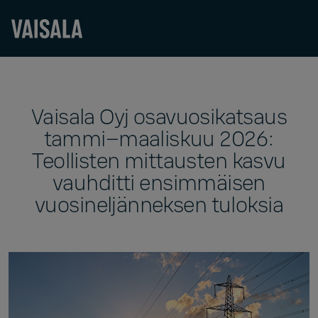
Skip
to
main
content
Vaisala Oyj osavuosikatsaus
tammi–maaliskuu 2026:
Teollisten mittausten kasvu
vauhditti ensimmäisen
vuosineljänneksen tuloksia