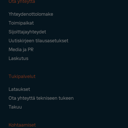
Ota yhteyttä
Footer
Yhteydenottolomake
Navigation
Toimipaikat
Sijoittajayhteydet
Uutiskirjeen tilausasetukset
Media ja PR
Laskutus
Tukipalvelut
Lataukset
Ota yhteyttä tekniseen tukeen
Takuu
Kohtaamiset