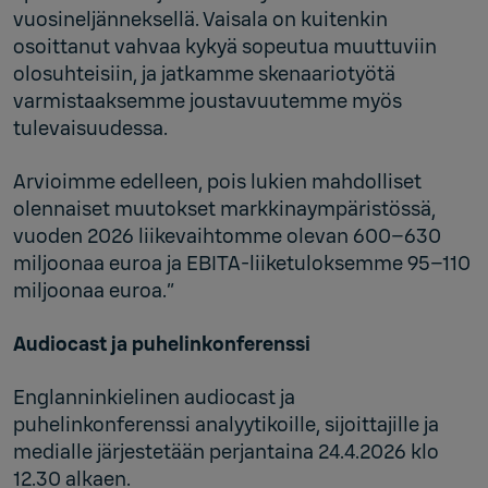
vuosineljänneksellä. Vaisala on kuitenkin
osoittanut vahvaa kykyä sopeutua muuttuviin
olosuhteisiin, ja jatkamme skenaariotyötä
varmistaaksemme joustavuutemme myös
tulevaisuudessa.
Arvioimme edelleen, pois lukien mahdolliset
olennaiset muutokset markkinaympäristössä,
vuoden 2026 liikevaihtomme olevan 600–630
miljoonaa euroa ja EBITA-liiketuloksemme 95–110
miljoonaa euroa.”
Audiocast ja puhelinkonferenssi
Englanninkielinen audiocast ja
puhelinkonferenssi analyytikoille, sijoittajille ja
medialle järjestetään perjantaina 24.4.2026 klo
12.30 alkaen.