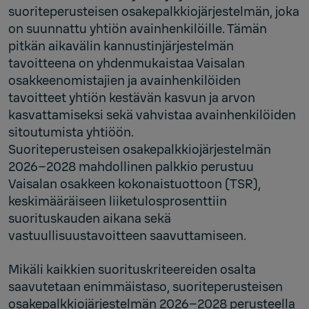
suoriteperusteisen osakepalkkiojärjestelmän, joka
on suunnattu yhtiön avainhenkilöille. Tämän
pitkän aikavälin kannustinjärjestelmän
tavoitteena on yhdenmukaistaa Vaisalan
osakkeenomistajien ja avainhenkilöiden
tavoitteet yhtiön kestävän kasvun ja arvon
kasvattamiseksi sekä vahvistaa avainhenkilöiden
sitoutumista yhtiöön.
Suoriteperusteisen osakepalkkiojärjestelmän
2026–2028 mahdollinen palkkio perustuu
Vaisalan osakkeen kokonaistuottoon (TSR),
keskimääräiseen liiketulosprosenttiin
suorituskauden aikana sekä
vastuullisuustavoitteen saavuttamiseen.
Mikäli kaikkien suorituskriteereiden osalta
saavutetaan enimmäistaso, suoriteperusteisen
osakepalkkiojärjestelmän 2026–2028 perusteella