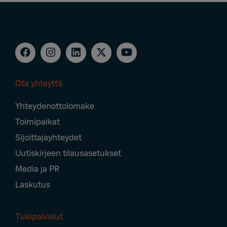
Ota yhteyttä
Footer
Yhteydenottolomake
Navigation
Toimipaikat
Sijoittajayhteydet
Uutiskirjeen tilausasetukset
Media ja PR
Laskutus
Tukipalvelut