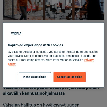
Julkaistu:
12.
Helmi 2026
Improved experience with cookies
Pörssitiedotteet
By clicking “Accept all cookies”, you agree to the storing of cookies on
your device. Cookies gather visitor statistics, enhance site usage, and
assist our marketing efforts. More information in Vaisala's
Privacy
Vaisala Oyj
policy
Pörssitiedote
12.2.2026 klo 9:20
Manage settings
Accept all cookies
Vaisalan hallitus päätti osakepohjaisesta pitkän
aikavälin kannustinohjelmasta
Vaisalan hallitus on hyväksynyt uuden