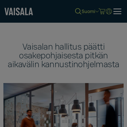
Suomi
Skip
to
main
content
Vaisalan hallitus päätti
osakepohjaisesta pitkän
aikavälin kannustinohjelmasta