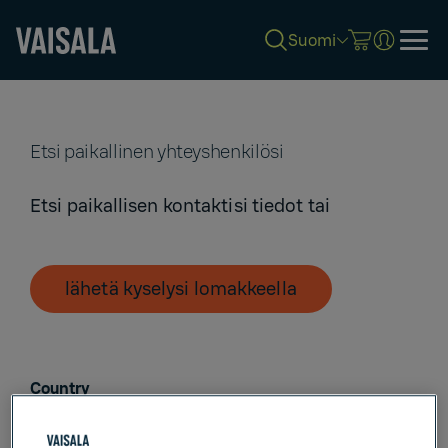
Suomi
Skip
to
main
content
Etsi paikallinen yhteyshenkilösi
Etsi paikallisen kontaktisi tiedot tai
lähetä kyselysi lomakkeella
Country