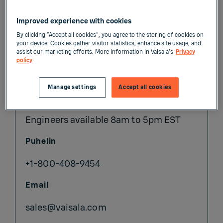
Improved experience with cookies
Myyntitiedustelut
By clicking “Accept all cookies”, you agree to the storing of cookies on
your device. Cookies gather visitor statistics, enhance site usage, and
assist our marketing efforts. More information in Vaisala's
Privacy
policy
Industrial Measurements Sales
Manage settings
Accept all cookies
Inquiries
Engineers available 8am to 5pm EST
Puhelin
+1-800-408-9454
Email
sales@vaisala.com