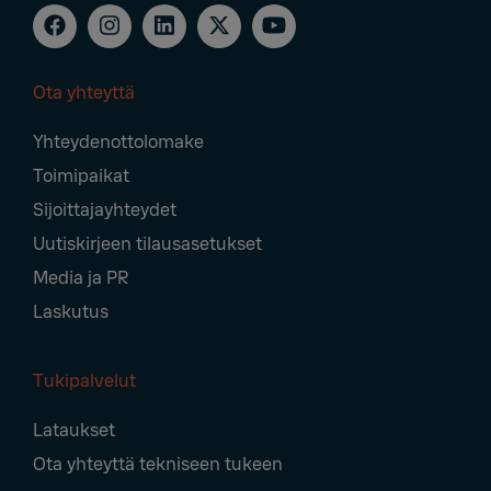
Ota yhteyttä
Footer
Yhteydenottolomake
Navigation
Toimipaikat
Sijoittajayhteydet
Uutiskirjeen tilausasetukset
Media ja PR
Laskutus
Tukipalvelut
Lataukset
Ota yhteyttä tekniseen tukeen