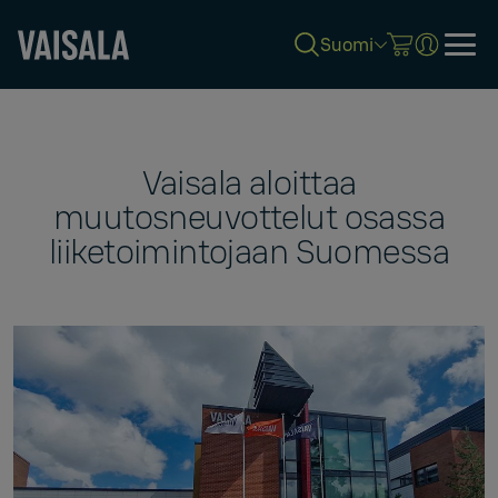
Suomi
Skip
to
main
content
Vaisala aloittaa
muutosneuvottelut osassa
liiketoimintojaan Suomessa