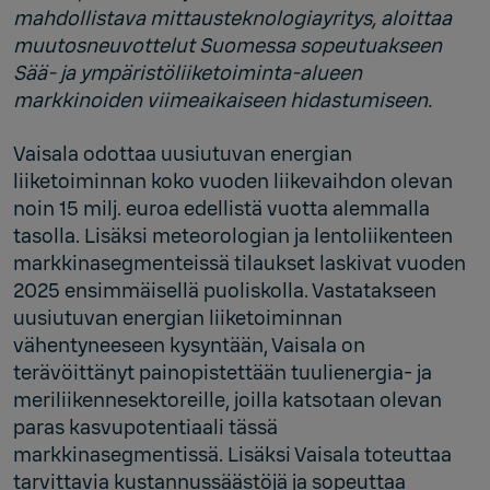
mahdollistava mittausteknologiayritys, aloittaa
muutosneuvottelut Suomessa sopeutuakseen
Sää- ja ympäristöliiketoiminta-alueen
markkinoiden viimeaikaiseen hidastumiseen.
Vaisala odottaa uusiutuvan energian
liiketoiminnan koko vuoden liikevaihdon olevan
noin 15 milj. euroa edellistä vuotta alemmalla
tasolla. Lisäksi meteorologian ja lentoliikenteen
markkinasegmenteissä tilaukset laskivat vuoden
2025 ensimmäisellä puoliskolla. Vastatakseen
uusiutuvan energian liiketoiminnan
vähentyneeseen kysyntään, Vaisala on
terävöittänyt painopistettään tuulienergia- ja
meriliikennesektoreille, joilla katsotaan olevan
paras kasvupotentiaali tässä
markkinasegmentissä. Lisäksi Vaisala toteuttaa
tarvittavia kustannussäästöjä ja sopeuttaa