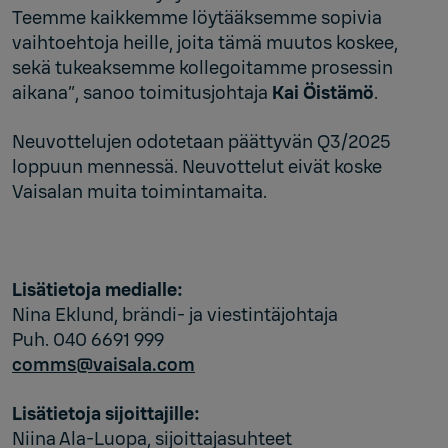
Teemme kaikkemme löytääksemme sopivia
vaihtoehtoja heille, joita tämä muutos koskee,
sekä tukeaksemme kollegoitamme prosessin
aikana”, sanoo toimitusjohtaja
Kai Öistämö
.
Neuvottelujen odotetaan päättyvän Q3/2025
loppuun mennessä. Neuvottelut eivät koske
Vaisalan muita toimintamaita.
Lisätietoja medialle:
Nina Eklund, brändi- ja viestintäjohtaja
Puh. 040 6691 999
comms@vaisala.com
Lisätietoja sijoittajille:
Niina Ala-Luopa, sijoittajasuhteet