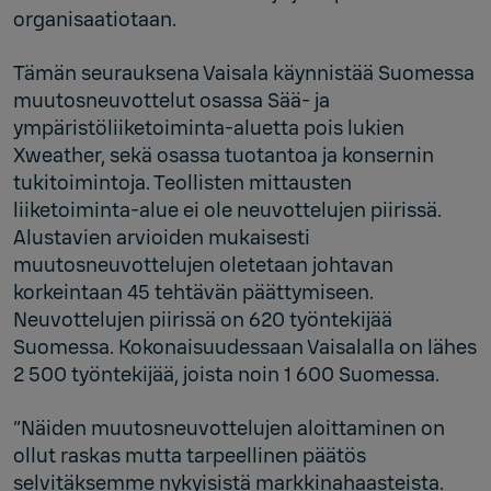
organisaatiotaan.
Tämän seurauksena Vaisala käynnistää Suomessa
muutosneuvottelut osassa Sää- ja
ympäristöliiketoiminta-aluetta pois lukien
Xweather, sekä osassa tuotantoa ja konsernin
tukitoimintoja. Teollisten mittausten
liiketoiminta-alue ei ole neuvottelujen piirissä.
Alustavien arvioiden mukaisesti
muutosneuvottelujen oletetaan johtavan
korkeintaan 45 tehtävän päättymiseen.
Neuvottelujen piirissä on 620 työntekijää
Suomessa. Kokonaisuudessaan Vaisalalla on lähes
2 500 työntekijää, joista noin 1 600 Suomessa.
“Näiden muutosneuvottelujen aloittaminen on
ollut raskas mutta tarpeellinen päätös
selvitäksemme nykyisistä markkinahaasteista.