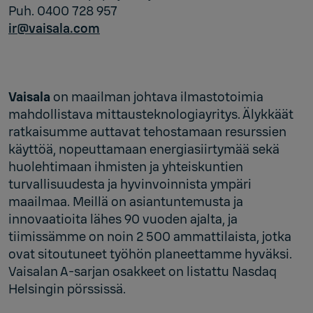
Puh. 0400 728 957
ir@vaisala.com
Vaisala
on maailman johtava ilmastotoimia
mahdollistava mittausteknologiayritys. Älykkäät
ratkaisumme auttavat tehostamaan resurssien
käyttöä, nopeuttamaan energiasiirtymää sekä
huolehtimaan ihmisten ja yhteiskuntien
turvallisuudesta ja hyvinvoinnista ympäri
maailmaa. Meillä on asiantuntemusta ja
innovaatioita lähes 90 vuoden ajalta, ja
tiimissämme on noin 2 500 ammattilaista, jotka
ovat sitoutuneet työhön planeettamme hyväksi.
Vaisalan A-sarjan osakkeet on listattu Nasdaq
Helsingin pörssissä.