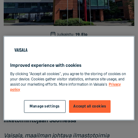
Julkaistu:
19. Elo
2025
Lehdistötiedotteet
Improved experience with cookies
By clicking “Accept all cookies”, you agree to the storing of cookies on
your device. Cookies gather visitor statistics, enhance site usage, and
Vaisala
assist our marketing efforts. More information in Vaisala's
Privacy
Lehdistötiedote
policy
19.8.2025
Manage settings
Accept all cookies
Vaisala aloittaa muutosneuvottelut osassa
liiketoimintojaan Suomessa
Vaisala, maailman johtava ilmastotoimia