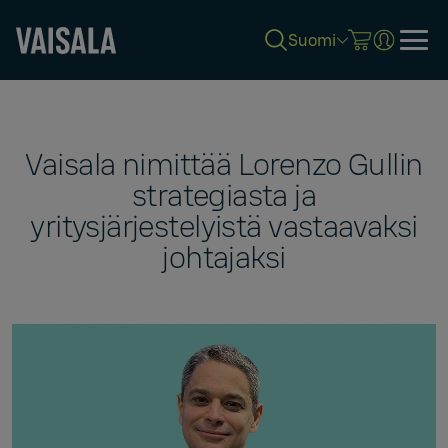
Suomi
Skip
to
main
content
Vaisala nimittää Lorenzo Gullin
strategiasta ja
yritysjärjestelyistä vastaavaksi
johtajaksi