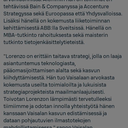
tehtävissä Bain & Companyssa ja Accenture
Strategyssa sekä Euroopassa että Yhdysvalloissa.
Lisäksi hänellä on kokemusta liiketoiminnan
kehittämisestä ABB:lla Sveitsissä. Hänellä on
MBA-tutkinto rahoituksesta sekä maisterin
tutkinto tietojenkäsittelytieteistä.
"Lorenzo on erittäin taitava strategi, jolla on laaja
asiantuntemus teknologiasta,
pääomasijoittamisen alalta sekä kasvun
kiihdyttämisestä. Hän tuo Vaisalaan arvokasta
kokemusta useilta toimialoilta ja lukuisista
strategiaprojekteista maailmanlaajuisesti.
Toivotan Lorenzon lämpimästi tervetulleeksi
tiimiimme ja odotan innolla yhteistyötä hänen
kanssaan Vaisalan kasvun edistämisessä ja
dataan pohjautuvien ilmastotekojen
mahdollistamisessa," sanoo Vaisalan