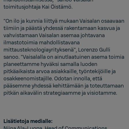
toimitusjohtaja Kai Öistämö.
”On ilo ja kunnia liittyä mukaan Vaisalan osaavaan
tiimiin ja päästä yhdessä rakentamaan kasvua ja
vahvistamaan Vaisalan asemaa johtavana
ilmastotoimia mahdollistavana
mittausteknologiayrityksenä”, Lorenzo Gulli
sanoo. ”Vaisalalla on ainutlaatuinen asema toimia
planeettamme hyväksi samalla luoden
pitkäaikaista arvoa asiakkaille, työntekijöille ja
osakkeenomistajille. Odotan innolla, että
pääsemme yhdessä kehittämään ja toteuttamaan
pitkän aikavälin strategiaamme ja visiotamme.
Lisätietoja medialle:
Niina Ala-Luopa, Head of Communications