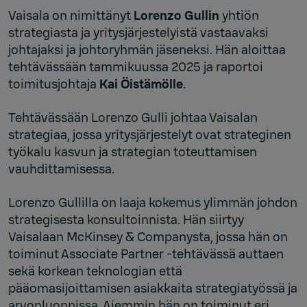
Vaisala on nimittänyt
Lorenzo Gullin
yhtiön
strategiasta ja yritysjärjestelyistä vastaavaksi
johtajaksi ja johtoryhmän jäseneksi. Hän aloittaa
tehtävässään tammikuussa 2025 ja raportoi
toimitusjohtaja
Kai Öistämölle
.
Tehtävässään Lorenzo Gulli johtaa Vaisalan
strategiaa, jossa yritysjärjestelyt ovat strateginen
työkalu kasvun ja strategian toteuttamisen
vauhdittamisessa.
Lorenzo Gullilla on laaja kokemus ylimmän johdon
strategisesta konsultoinnista. Hän siirtyy
Vaisalaan McKinsey & Companysta, jossa hän on
toiminut Associate Partner -tehtävässä auttaen
sekä korkean teknologian että
pääomasijoittamisen asiakkaita strategiatyössä ja
arvonluonnissa. Aiemmin hän on toiminut eri