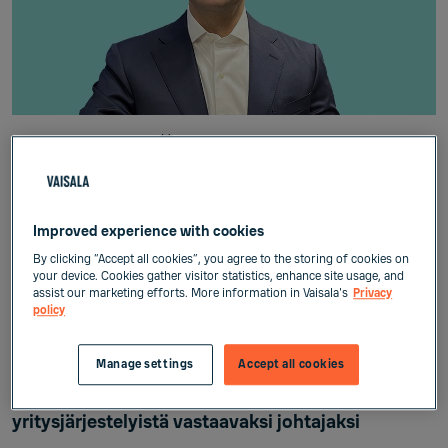
Julkaistu:
19. Joulu
2024
Lehdistötiedotteet
Improved experience with cookies
By clicking “Accept all cookies”, you agree to the storing of cookies on
your device. Cookies gather visitor statistics, enhance site usage, and
Vaisala
assist our marketing efforts. More information in Vaisala's
Privacy
policy
Lehdistötiedote
19.12.2024
Manage settings
Accept all cookies
Vaisala nimittää Lorenzo Gullin strategiasta ja
yritysjärjestelyistä vastaavaksi johtajaksi