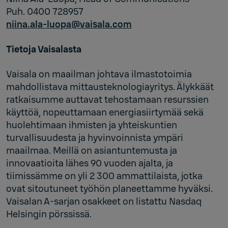
Puh. 0400 728957
niina.ala-luopa@vaisala.com
Tietoja Vaisalasta
Vaisala on maailman johtava ilmastotoimia
mahdollistava mittausteknologiayritys. Älykkäät
ratkaisumme auttavat tehostamaan resurssien
käyttöä, nopeuttamaan energiasiirtymää sekä
huolehtimaan ihmisten ja yhteiskuntien
turvallisuudesta ja hyvinvoinnista ympäri
maailmaa. Meillä on asiantuntemusta ja
innovaatioita lähes 90 vuoden ajalta, ja
tiimissämme on yli 2 300 ammattilaista, jotka
ovat sitoutuneet työhön planeettamme hyväksi.
Vaisalan A-sarjan osakkeet on listattu Nasdaq
Helsingin pörssissä.