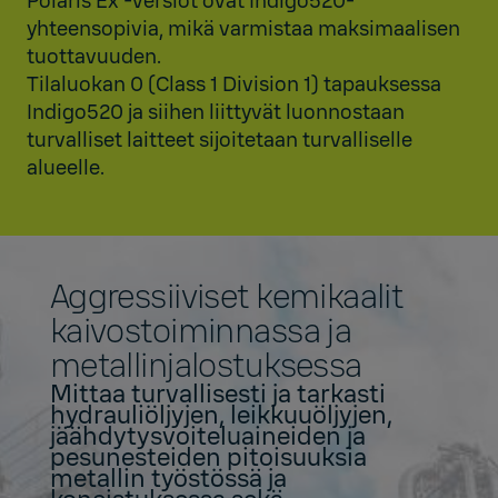
Polaris Ex ‑versiot ovat Indigo520-
yhteensopivia, mikä varmistaa maksimaalisen
tuottavuuden.
Tilaluokan 0 (Class 1 Division 1) tapauksessa
Indigo520 ja siihen liittyvät luonnostaan
turvalliset laitteet sijoitetaan turvalliselle
alueelle.
Aggressiiviset kemikaalit
kaivostoiminnassa ja
metallinjalostuksessa
Mittaa turvallisesti ja tarkasti
hydrauliöljyjen, leikkuuöljyjen,
jäähdytysvoiteluaineiden ja
pesunesteiden pitoisuuksia
metallin työstössä ja