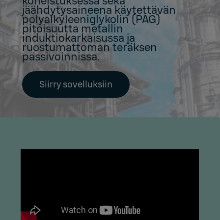
koneistuksessa sekä
jäähdytysaineena käytettävän
polyalkyleeniglykolin (PAG)
pitoisuutta metallin
induktiokarkaisussa ja
ruostumattoman teräksen
passivoinnissa.
Siirry sovelluksiin