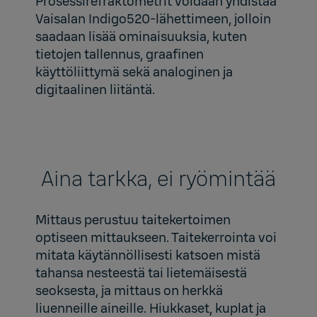
Prosessirefraktometrit voidaan yhdistää
Vaisalan
Indigo520-lähettimeen
, jolloin
saadaan lisää ominaisuuksia, kuten
tietojen tallennus, graafinen
käyttöliittymä sekä analoginen ja
digitaalinen liitäntä.
Aina tarkka, ei ryömintää
Mittaus perustuu taitekertoimen
optiseen mittaukseen. Taitekerrointa voi
mitata käytännöllisesti katsoen mistä
tahansa nesteestä tai lietemäisestä
seoksesta, ja mittaus on herkkä
liuenneille aineille. Hiukkaset, kuplat ja