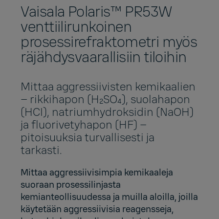
Vaisala Polaris™ PR53W
venttiilirunkoinen
prosessirefraktometri myös
räjähdysvaarallisiin tiloihin
Mittaa aggressiivisten kemikaalien
– rikkihapon (H₂SO₄), suolahapon
(HCI), natriumhydroksidin (NaOH)
ja fluorivetyhapon (HF) –
pitoisuuksia turvallisesti ja
tarkasti.
Mittaa aggressiivisimpia kemikaaleja
suoraan prosessilinjasta
kemianteollisuudessa ja muilla aloilla, joilla
käytetään aggressiivisia reagensseja,