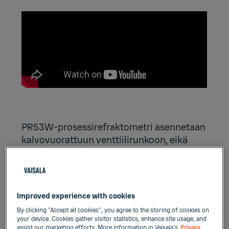
PR53W-prosessirefraktometri asennetaan
kalvovuorattuun venttiilirunkoon, eikä
metallisia märkäosia ole. Tämä
mahdollistaa kätevän laippa-asennuksen 2
tuuman ANSI-, DN50-laippaan.
Improved experience with cookies
By clicking “Accept all cookies”, you agree to the storing of cookies on
your device. Cookies gather visitor statistics, enhance site usage, and
assist our marketing efforts. More information in Vaisala's
Privacy