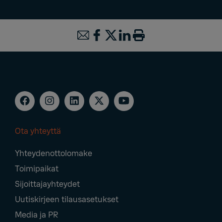
Ota yhteyttä
Footer
Yhteydenottolomake
Navigation
Toimipaikat
Sijoittajayhteydet
Uutiskirjeen tilausasetukset
Media ja PR