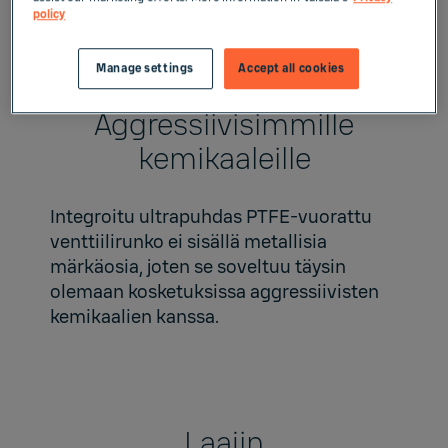
Tärkeimmät edut
policy
Manage settings
Accept all cookies
Aggressiivisimmille
kemikaaleille
Integroitu ultrapuhdas PTFE-vuorattu
venttiilirunko ei sisällä metallisia
märkäosia, joten se soveltuu täysin
olemaan kosketuksissa aggressiivisten
kemikaalien kanssa.
Laajin