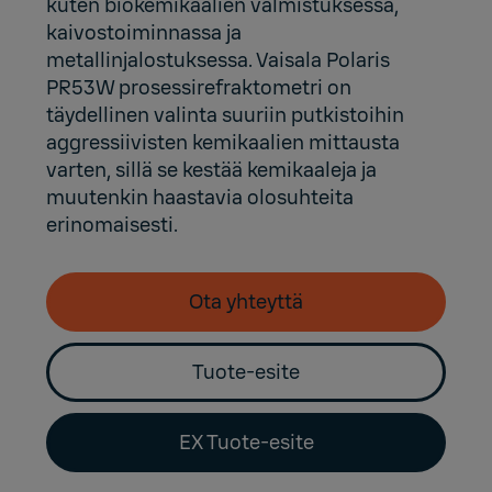
kuten biokemikaalien valmistuksessa,
kaivostoiminnassa ja
metallinjalostuksessa. Vaisala Polaris
PR53W prosessirefraktometri on
täydellinen valinta suuriin putkistoihin
aggressiivisten kemikaalien mittausta
varten, sillä se kestää kemikaaleja ja
muutenkin haastavia olosuhteita
erinomaisesti.
Ota yhteyttä
Tuote-esite
EX Tuote-esite