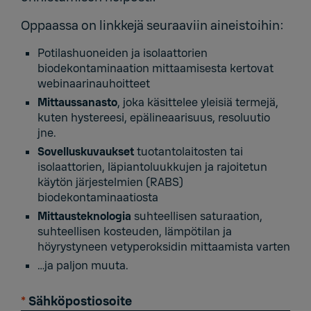
Oppaassa on linkkejä seuraaviin aineistoihin:
Potilashuoneiden ja isolaattorien
biodekontaminaation mittaamisesta kertovat
webinaarinauhoitteet
Mittaussanasto
, joka käsittelee yleisiä termejä,
kuten hystereesi, epälineaarisuus, resoluutio
jne.
Sovelluskuvaukset
tuotantolaitosten tai
isolaattorien, läpiantoluukkujen ja rajoitetun
käytön järjestelmien (RABS)
biodekontaminaatiosta
Mittausteknologia
suhteellisen saturaation,
suhteellisen kosteuden, lämpötilan ja
höyrystyneen vetyperoksidin mittaamista varten
…ja paljon muuta.
*
Sähköpostiosoite