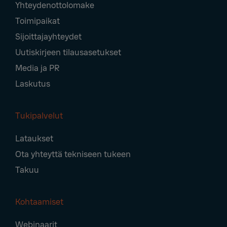
Yhteydenottolomake
Navigation
Toimipaikat
Sijoittajayhteydet
Uutiskirjeen tilausasetukset
Media ja PR
Laskutus
Tukipalvelut
Lataukset
Ota yhteyttä tekniseen tukeen
Takuu
Kohtaamiset
Webinaarit