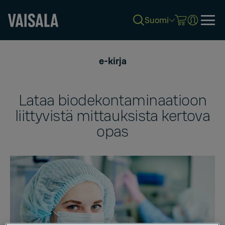
Suomi
Skip
to
e-kirja
main
content
Lataa biodekontaminaatioon
liittyvistä mittauksista kertova
opas