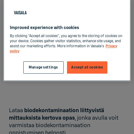
Improved experience with cookies
By clicking “Accept all cookies”, you agree to the storing of cookies on
your device. Cookies gather visitor statistics, enhance site usage, and
assist our marketing efforts. More information in Vaisala's
Privacy
vetyperoksidin avulla tehtävän
policy
biodekontaminaation helppoa validointia
varten
Manage settings
Accept all cookies
Lataa
biodekontaminaation liittyvistä
mittauksista kertova opas
, jonka avulla voit
varmistaa biodekontaminaation
onnistumisen helposti.