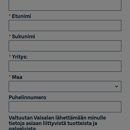
*
Etunimi
*
Sukunimi
*
Yritys:
*
Maa
Puhelinnumero
Valtuutan Vaisalan lähettämään minulle
tietoja asiaan liittyvistä tuotteista ja
palveluista.