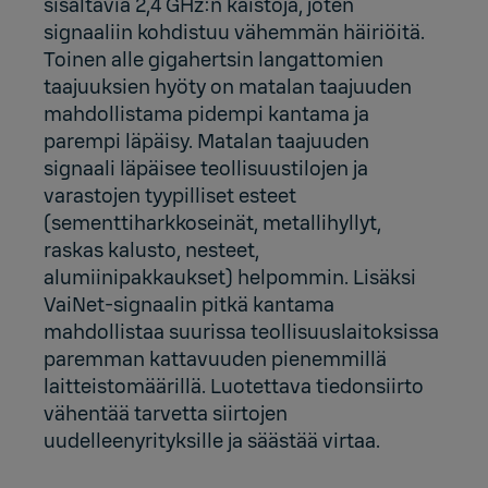
sisältäviä 2,4 GHz:n kaistoja, joten
signaaliin kohdistuu vähemmän häiriöitä.
Toinen alle gigahertsin langattomien
taajuuksien hyöty on matalan taajuuden
mahdollistama pidempi kantama ja
parempi läpäisy. Matalan taajuuden
signaali läpäisee teollisuustilojen ja
varastojen tyypilliset esteet
(sementtiharkkoseinät, metallihyllyt,
raskas kalusto, nesteet,
alumiinipakkaukset) helpommin. Lisäksi
VaiNet-signaalin pitkä kantama
mahdollistaa suurissa teollisuuslaitoksissa
paremman kattavuuden pienemmillä
laitteistomäärillä. Luotettava tiedonsiirto
vähentää tarvetta siirtojen
uudelleenyrityksille ja säästää virtaa.