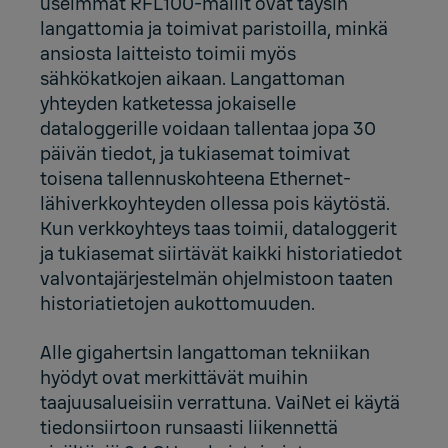
useimmat RFL100-mallit ovat täysin
langattomia ja toimivat paristoilla, minkä
ansiosta laitteisto toimii myös
sähkökatkojen aikaan. Langattoman
yhteyden katketessa jokaiselle
dataloggerille voidaan tallentaa jopa 30
päivän tiedot, ja tukiasemat toimivat
toisena tallennuskohteena Ethernet-
lähiverkkoyhteyden ollessa pois käytöstä.
Kun verkkoyhteys taas toimii, dataloggerit
ja tukiasemat siirtävät kaikki historiatiedot
valvontajärjestelmän ohjelmistoon taaten
historiatietojen aukottomuuden.
Alle gigahertsin langattoman tekniikan
hyödyt ovat merkittävät muihin
taajuusalueisiin verrattuna. VaiNet ei käytä
tiedonsiirtoon runsaasti liikennettä