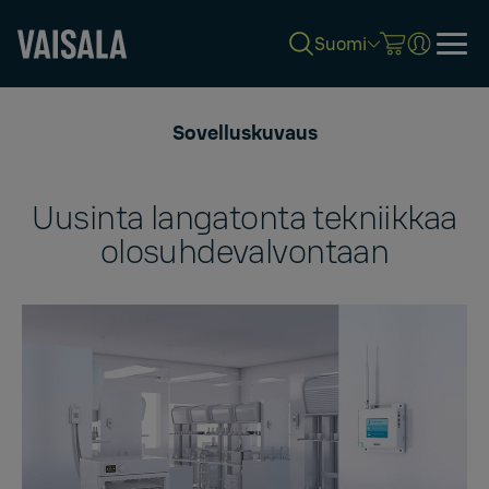
Suomi
Skip
to
Sovelluskuvaus
main
content
Uusinta langatonta tekniikkaa
olosuhdevalvontaan