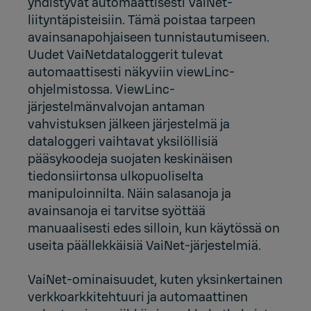
yhdistyvät automaattisesti VaiNet-
liityntäpisteisiin. Tämä poistaa tarpeen
avainsanapohjaiseen tunnistautumiseen.
Uudet VaiNetdataloggerit tulevat
automaattisesti näkyviin viewLinc-
ohjelmistossa. ViewLinc-
järjestelmänvalvojan antaman
vahvistuksen jälkeen järjestelmä ja
dataloggeri vaihtavat yksilöllisiä
pääsykoodeja suojaten keskinäisen
tiedonsiirtonsa ulkopuoliselta
manipuloinnilta. Näin salasanoja ja
avainsanoja ei tarvitse syöttää
manuaalisesti edes silloin, kun käytössä on
useita päällekkäisiä VaiNet-järjestelmiä.
VaiNet-ominaisuudet, kuten yksinkertainen
verkkoarkkitehtuuri ja automaattinen