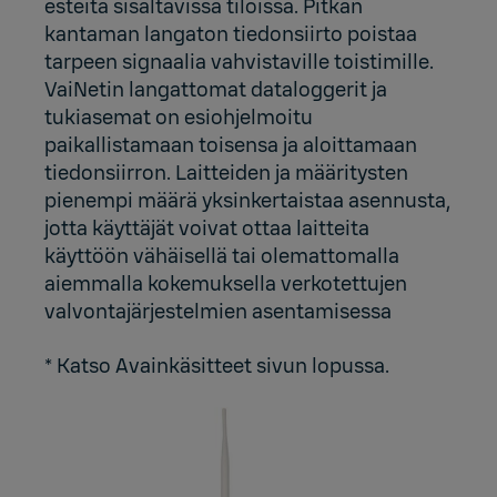
esteitä sisältävissä tiloissa. Pitkän
kantaman langaton tiedonsiirto poistaa
tarpeen signaalia vahvistaville toistimille.
VaiNetin langattomat dataloggerit ja
tukiasemat on esiohjelmoitu
paikallistamaan toisensa ja aloittamaan
tiedonsiirron. Laitteiden ja määritysten
pienempi määrä yksinkertaistaa asennusta,
jotta käyttäjät voivat ottaa laitteita
käyttöön vähäisellä tai olemattomalla
aiemmalla kokemuksella verkotettujen
valvontajärjestelmien asentamisessa
* Katso Avainkäsitteet sivun lopussa.