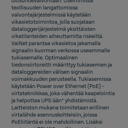
olosuhdevalvontaan. Useimmissa
teollisuuden langattomissa
valvontajärjestelmissä käytetään
vikasietotoimintoa, jolla suojataan
dataloggerijärjestelmä yksittäisten
vikatilanteiden aiheuttamilta riskeiltä.
VaiNet parantaa vikasietoa jakamalla
signaalin kuorman verkossa useammalle
tukiasemalle. Optimaalinen
tiedonsiirtoreitti määrittyy tukiasemien ja
dataloggereiden välisen signaalin
voimakkuuden perusteella. Tukiasemissa
käytetään Power over Ethernet (PoE) -
virtatekniikkaa, joka vähentää kaapelointia
ja helpottaa UPS:ään* yhdistämistä.
Laitteiston mukana toimitetaan erillinen
virtalähde asennuskohteisiin, joissa
PoEliitäntä ei ole mahdollinen. Lisäksi