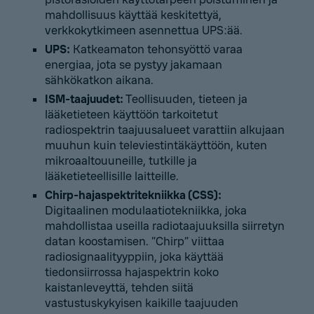
mahdollisuus käyttää keskitettyä,
verkkokytkimeen asennettua UPS:ää.
UPS:
Katkeamaton tehonsyöttö varaa
energiaa, jota se pystyy jakamaan
sähkökatkon aikana.
ISM-taajuudet:
Teollisuuden, tieteen ja
lääketieteen käyttöön tarkoitetut
radiospektrin taajuusalueet varattiin alkujaan
muuhun kuin televiestintäkäyttöön, kuten
mikroaaltouuneille, tutkille ja
lääketieteellisille laitteille.
Chirp-hajaspektritekniikka (CSS):
Digitaalinen modulaatiotekniikka, joka
mahdollistaa useilla radiotaajuuksilla siirretyn
datan koostamisen. ”Chirp” viittaa
radiosignaalityyppiin, joka käyttää
tiedonsiirrossa hajaspektrin koko
kaistanleveyttä, tehden siitä
vastustuskykyisen kaikille taajuuden