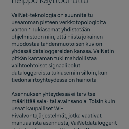
helppo käyttöönotto
VaiNet-teknologia on suunniteltu
useamman pisteen verkkotopologioita
varten.* Tukiasemat yhdistetään
ohjelmistoon niin, että niistä jokainen
muodostaa tähdenmuotoisen kuvion
yhdessä dataloggereiden kanssa. VaiNetin
pitkän kantaman tuki mahdollistaa
vaihtoehtoiset signaalipolut
dataloggereista tukiasemiin silloin, kun
tiedonsiirtoyhteydessä on häiriöitä.
Asennuksen yhteydessä ei tarvitse
määrittää sala- tai avainsanoja. Toisin kuin
useat kaupalliset Wi-
Fivalvontajärjestelmät, jotka vaativat
manuaalista asennusta, VaiNetdataloggerit