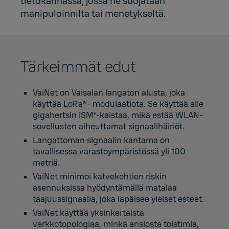
tietokannassa, jossa ne suojataan
manipuloinnilta tai menetykseltä.
Tärkeimmät edut
VaiNet on Vaisalan langaton alusta, joka
käyttää LoRa®- modulaatiota. Se käyttää alle
gigahertsin ISM*-kaistaa, mikä estää WLAN-
sovellusten aiheuttamat signaalihäiriöt.
Langattoman signaalin kantama on
tavallisessa varastoympäristössä yli 100
metriä.
VaiNet minimoi katvekohtien riskin
asennuksissa hyödyntämällä matalaa
taajuussignaalia, joka läpäisee yleiset esteet.
VaiNet käyttää yksinkertaista
verkkotopologiaa, minkä ansiosta toistimia,