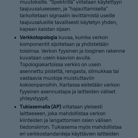
muutoksille. ”Spektrillä” viitataan käytettyyn
taajuusalueeseen, ja ”hajauttamisella”
tarkoitetaan signaalin levittämistä useille
taajuusalueille tavallisesti käytetyn yhden,
kapean kaistan sijaan.
Verkkotopologia
kuvaa, kuinka verkon
komponentit sijoitetaan ja yhdistetään
toisiinsa. Verkon fyysinen ja looginen rakenne
kuvataan usein kaavion avulla.
Topologiakartoissa verkko on usein
asennettu pistettä, rengasta, silmukkaa tai
vastaavia muotoja muistuttaviin
kokoonpanoihin. Kartassa esitetään verkon
fyysinen asennustapa ja laitteiden väliset
yhteystyypit.
Tukiasemalla (AP)
viitataan yleisesti
laitteeseen, joka mahdollistaa verkon
kiinteiden ja langattomien osien välisen
tiedonsiirron. Tukiasema myös mahdollistaa
eri verkkostandardeja käyttävien laitteiden