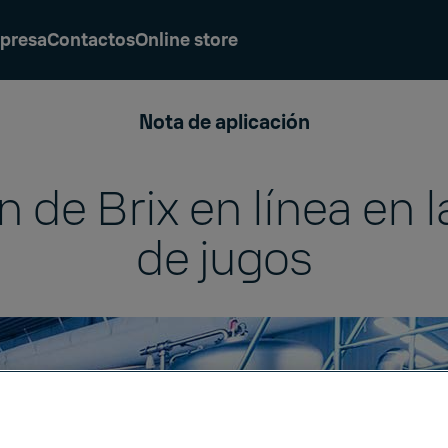
presa
Contactos
Online store
Nota de aplicación
 de Brix en línea en 
de jugos