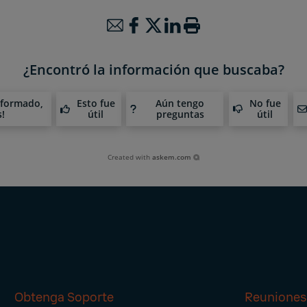
¿Encontró la información que buscaba?
nformado,
Esto fue
Aún tengo
No fue
s!
útil
preguntas
útil
Created with
askem.com
Obtenga Soporte
Reuniones