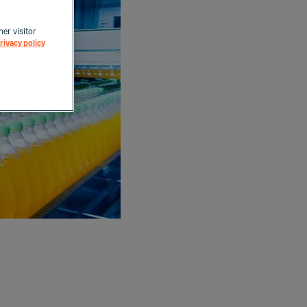
her visitor
rivacy policy