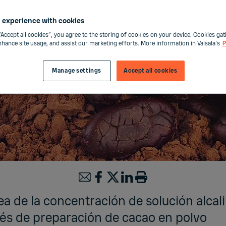
 experience with cookies
“Accept all cookies”, you agree to the storing of cookies on your device. Cookies gat
enhance site usage, and assist our marketing efforts. More information in Vaisala's
P
Manage settings
Accept all cookies
ea de la concentración de solución alcali
és de preparación de cacao en polvo