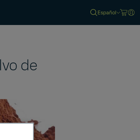
Español
lvo de