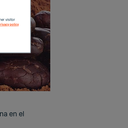
her visitor
rivacy policy
na en el