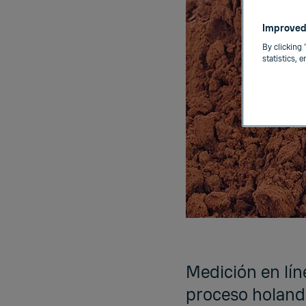
Improved
By clicking 
statistics, 
Medición en lín
proceso holand