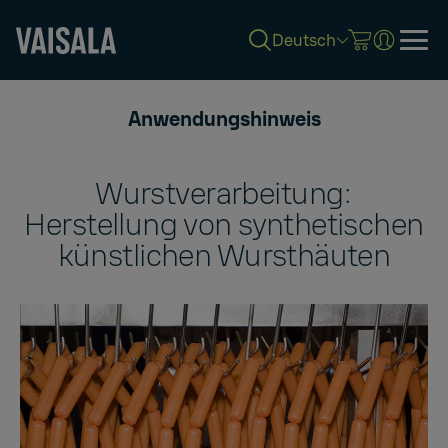
Deutsch
Skip
to
Anwendungshinweis
main
content
Wurstverarbeitung:
Herstellung von synthetischen
künstlichen Wursthäuten