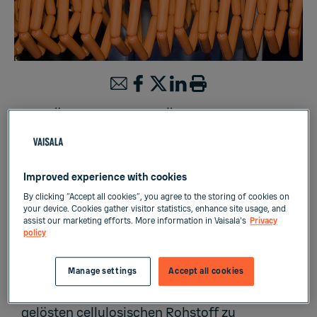
Inline-Überwachung von Ätzlaugen in der
Herstellung von Cellulosewursthäuten
Flüssigkeitsmessungen
Improved experience with cookies
By clicking “Accept all cookies”, you agree to the storing of cookies on
your device. Cookies gather visitor statistics, enhance site usage, and
assist our marketing efforts. More information in Vaisala's
Privacy
policy
Cellulose wird häufig in der Herstellung von
synthetischen künstlichen Wursthäuten
Manage settings
Accept all cookies
verwendet. Cellulosematerial (z. B. Holz) wird
mit basischer Lösung gemischt, um einen
gelösten cellulosischen Rohstoff zu