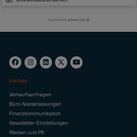
Bitte kontaktieren Sie mich
Created with
askem.com
Kontakt
Footer
Verkaufsanfragen
Navigation
Büro-Niederlassungen
Finanzkommunikation
Newsletter-Einstellungen
Medien und PR