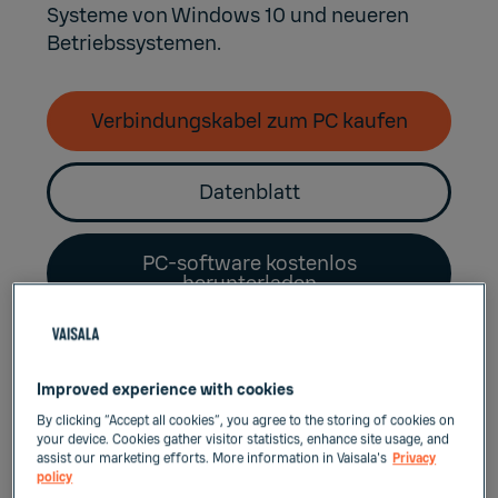
Systeme von Windows 10 und neueren
Betriebssystemen.
Verbindungskabel zum PC kaufen
Datenblatt
PC-software kostenlos
herunterladen
Improved experience with cookies
Neu unterstützte Geräte:
By clicking “Accept all cookies”, you agree to the storing of cookies on
your device. Cookies gather visitor statistics, enhance site usage, and
assist our marketing efforts. More information in Vaisala's
Privacy
Modulare Origo Messwertgeber
policy
Indigo200 Messwertgeberserie