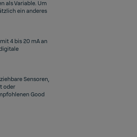
n als Variable. Um
tzlich ein anderes
mit 4 bis 20 mA an
digitale
nziehbare Sensoren,
t oder
empfohlenen Good