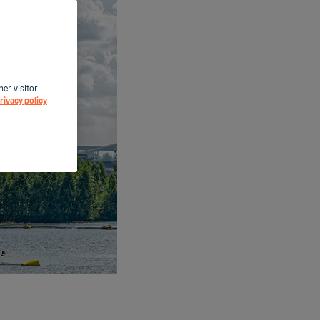
her visitor
rivacy policy