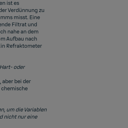
en ist es
 der Verdünnung zu
lamms misst. Eine
ende Filtrat und
lich nahe an dem
 vom Aufbau nach
Ein Refraktometer
Hart- oder
 aber bei der
ie chemische
n, um die Variablen
d nicht nur eine