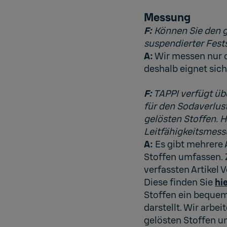
Messung
F:
Können Sie den g
suspendierter Fests
A:
Wir messen nur d
deshalb eignet sich
F:
TAPPI verfügt über
für den Sodaverlust 
gelösten Stoffen. H
Leitfähigkeitsmess
A:
Es gibt mehrere A
Stoffen umfassen. Z
verfassten Artikel 
Diese finden Sie
hi
Stoffen ein bequeme
darstellt. Wir arbe
gelösten Stoffen un