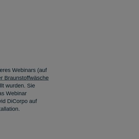
seres Webinars (auf
r Braunstoffwäsche
llt wurden. Sie
das Webinar
id DiCorpo auf
llation.