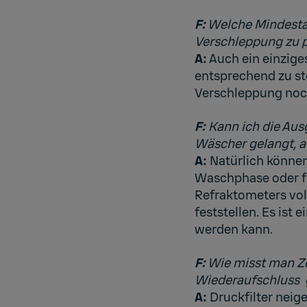
F:
Welche Mindestan
Verschleppung zu p
A:
Auch ein einzige
entsprechend zu st
Verschleppung noch
F:
Kann ich die Aus
Wäscher gelangt, 
A:
Natürlich könne
Waschphase oder f
Refraktometers voll
feststellen. Es ist
werden kann.
F:
Wie misst man Zel
Wiederaufschluss 
A:
Druckfilter neig