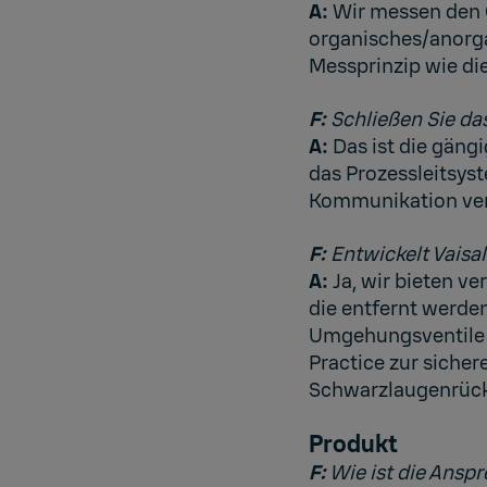
A:
Wir messen den G
organisches/anorga
Messprinzip wie di
F:
Schließen Sie da
A:
Das ist die gäng
das Prozessleitsyst
Kommunikation ver
F:
Entwickelt Vaisa
A:
Ja, wir bieten v
die entfernt werde
Umgehungsventile
Practice zur siche
Schwarzlaugenrüc
Produkt
F:
Wie ist die Anspr