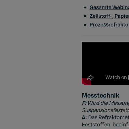
Gesamte Webina
Zellstoff-, Papi
Prozessrefrakt
Messtechnik
F:
Wird die Messung
Suspensionsfeststo
A:
Das Refraktomete
Feststoffen beeinfl