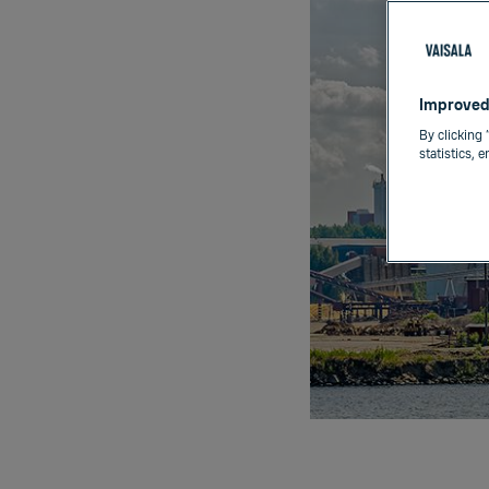
Improved
By clicking 
statistics, 