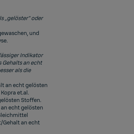
s „gelöster“ oder
ggewaschen, und
yse.
lässiger Indikator
es Gehalts an echt
esser als die
alt an echt gelösten
Kopra et.al.
gelösten Stoffen.
t an echt gelösten
leichmittel
t/Gehalt an echt