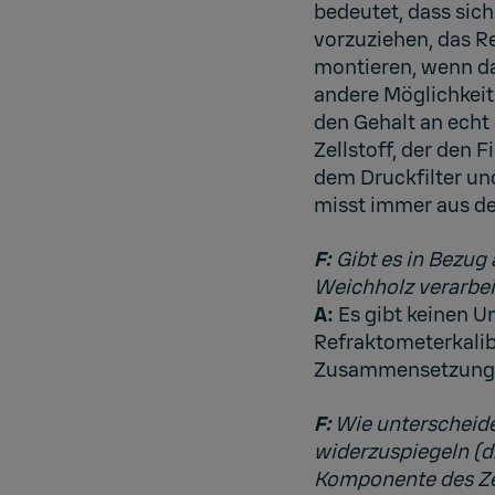
bedeutet, dass sich
vorzuziehen, das 
montieren, wenn da
andere Möglichkeit 
den Gehalt an echt 
Zellstoff, der den 
dem Druckfilter un
misst immer aus de
F:
Gibt es in Bezug 
Weichholz verarbei
A:
Es gibt keinen U
Refraktometerkalib
Zusammensetzung d
F:
Wie unterscheiden
widerzuspiegeln (d.
Komponente des Zel