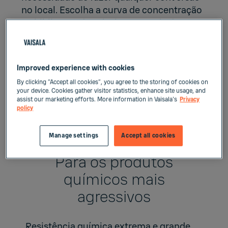
no local. Escolha a curva de concentração
na biblioteca da Vaisala com mais de 500
opções e inicie a medição usando a curva
de concentração pré-instalada de fábrica.
Improved experience with cookies
By clicking “Accept all cookies”, you agree to the storing of cookies on
your device. Cookies gather visitor statistics, enhance site usage, and
assist our marketing efforts. More information in Vaisala's
Privacy
Principais benefícios
policy
Manage settings
Accept all cookies
Para os produtos
químicos mais
agressivos
Resistência química extrema e grande