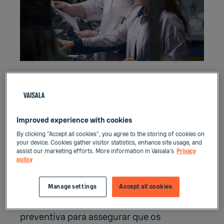
Contrato Care
Improved experience with cookies
O contrato Care é um serviço destinado a
By clicking “Accept all cookies”, you agree to the storing of cookies on
clientes que desejam garantir a
your device. Cookies gather visitor statistics, enhance site usage, and
assist our marketing efforts. More information in Vaisala's
Privacy
continuidade da produção, assegurando a
policy
operação prolongada e confiável dos
instrumentos de medição. No contrato
Manage settings
Accept all cookies
Care, realizamos verificações de
integridade programadas e manutenção
preventiva para assegurar que os