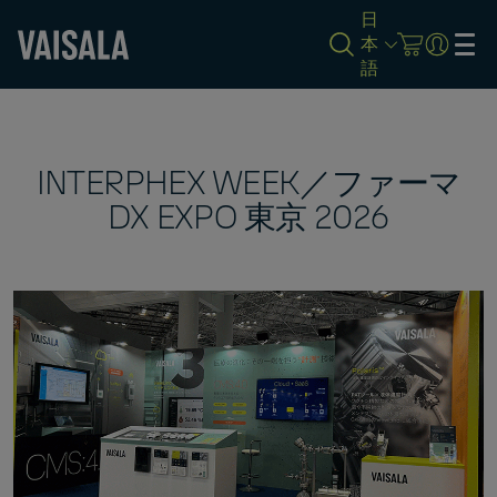
日
本
語
Skip
to
main
content
INTERPHEX WEEK／ファーマ
DX EXPO 東京 2026