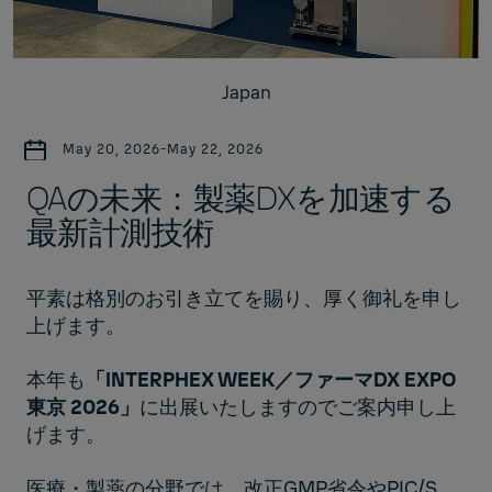
Japan
May 20, 2026
-
May 22, 2026
QAの未来：製薬DXを加速する
最新計測技術
平素は格別のお引き立てを賜り、厚く御礼を申し
上げます。
本年も
「
INTERPHEX WEEK／ファーマDX EXPO
東京 2026
」
に出展いたしますのでご案内申し上
げます。
医療・製薬の分野では、改正GMP省令やPIC/S