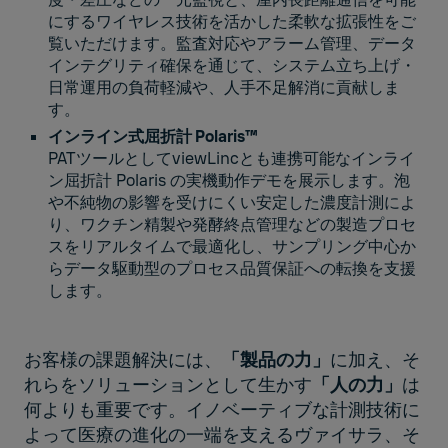
にするワイヤレス技術を活かした柔軟な拡張性をご
覧いただけます。監査対応やアラーム管理、データ
インテグリティ確保を通じて、システム立ち上げ・
日常運用の負荷軽減や、人手不足解消に貢献しま
す。
インライン式屈折計 Polaris™
PATツールとしてviewLincとも連携可能なインライ
ン屈折計 Polaris の実機動作デモを展示します。泡
や不純物の影響を受けにくい安定した濃度計測によ
り、ワクチン精製や発酵終点管理などの製造プロセ
スをリアルタイムで最適化し、サンプリング中心か
らデータ駆動型のプロセス品質保証への転換を支援
します。
お客様の課題解決には、
「製品の力」
に加え、そ
れらをソリューションとして生かす
「人の力」
は
何よりも重要です。イノベーティブな計測技術に
よって医療の進化の一端を支えるヴァイサラ、そ