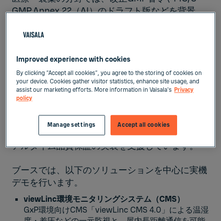
GMP Annex 22（AI）のドラフト版などを背景
に、品質保証（QA）部門に求められる役割が大
きく変化しつつあります。人手不足や業務負荷の
増大に直面する一方で、DXやAIの活用、ITリテラ
シーやデータリテラシーの向上が不可欠となり、
Improved experience with cookies
データに基づく品質管理への転換が急務となって
By clicking “Accept all cookies”, you agree to the storing of cookies on
your device. Cookies gather visitor statistics, enhance site usage, and
います。
assist our marketing efforts. More information in Vaisala's
Privacy
policy
ヴァイサラは、こうした課題解決に貢献すべく、
GxP環境モニタリングシステム（CMS）とプロセ
Manage settings
Accept all cookies
ス計測の技術を活かし、QA・製造現場のDXやリ
アルタイム品質保証の実装を支援しています。
ブースでは、以下のソリューションを中心に実機
デモを行います。
viewLinc環境モニタリングシステム（CMS）
GxP環境向けCMS「viewLinc CMS 4.0」による温湿
度・差圧などの一元監視と、屋内長距離通信を可能