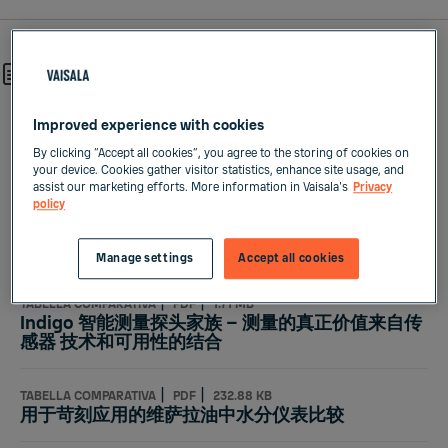
Risultati trovati 176
Improved experience with cookies
|
PDF
1.16 MB
适用于汽化过氧化氢测量的HPP270 系列探头：常
By clicking “Accept all cookies”, you agree to the storing of cookies on
your device. Cookies gather visitor statistics, enhance site usage, and
见问题解答
assist our marketing efforts. More information in Vaisala's
Privacy
policy
|
|
TABELLA COMPARATIVA
PDF
100.97 KB
充电电池及半导体制造
Manage settings
Accept all cookies
|
|
TABELLA COMPARATIVA
PDF
1.71 MB
Indigo 智能测量探头家族 – 测量的真正价值来自传
感器 技术和可用性的结合
|
|
TABELLA COMPARATIVA
PDF
232.88 KB
用于苛刻应用的维萨拉油中水分仪表比较