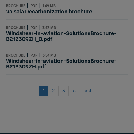
|
|
BROCHURE
PDF
1.49 MB
Vaisala Decarbonization brochure
|
|
BROCHURE
PDF
3.57 MB
Windshear-in-aviation-SolutionsBrochure-
B212309ZH_0.pdf
|
|
BROCHURE
PDF
3.57 MB
Windshear-in-aviation-SolutionsBrochure-
B212309ZH.pdf
Pagination
Current
1
Page
2
Page
3
Next
››
Last
last
page
page
page