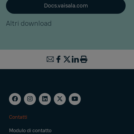
Docs.vaisala.com
Altri download
Contatti
Footer
Modulo di contatto
Navigation