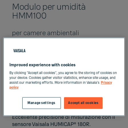
Modulo per umidità
HMM100
per camere ambientali
Il modulo per umidità
Vaisala
HUMICAP®
HMM100 è un modulo
open frame per l'integrazione in camere
Improved experience with cookies
ambientali. Il modulo fornisce un singolo
By clicking “Accept all cookies”, you agree to the storing of cookies on
canale di uscita analogica per umidità
your device. Cookies gather visitor statistics, enhance site usage, and
relativa (UR) o punto di rugiada (Td).
assist our marketing efforts. More information in Vaisala's
Privacy
policy
Praticamente esente da manutenzione,
HMM100 è un modulo open frame per
Manage settings
Accept all cookies
l'integrazione in camere ambientali.
Eccellente precisione di misurazione con il
sensore Vaisala
HUMICAP®
180R.