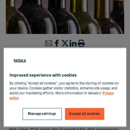
Misura di liquidi
Improved experience with cookies
By clicking “Accept all cookies”, you agree to the storing of cookies on
your device. Cookies gather visitor statistics, enhance site usage, and
Diversi prodotti vitivinicoli possono essere
assist our marketing efforts. More information in Vaisala's
Privacy
policy
imbottigliati utilizzando un'unica stazione di
riempimento. Operazioni di riempimento
Manage settings
Accept all cookies
altamente automatizzate sono necessarie per
una gestione efficiente dell'imbottigliamento
del vino. Ciò include il controllo del processo