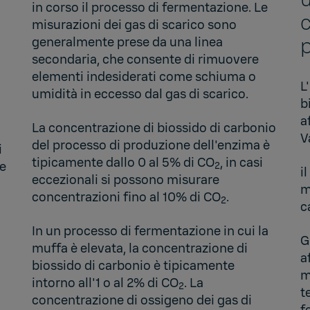
in corso il processo di fermentazione. Le
c
misurazioni dei gas di scarico sono
p
generalmente prese da una linea
secondaria, che consente di rimuovere
elementi indesiderati come schiuma o
L
umidità in eccesso dal gas di scarico.
b
a
La concentrazione di biossido di carbonio
V
del processo di produzione dell'enzima è
i
tipicamente dallo 0 al 5% di CO
, in casi
ne
2
i
eccezionali si possono misurare
m
concentrazioni fino al 10% di CO
.
2
c
In un processo di fermentazione in cui la
G
muffa è elevata, la concentrazione di
a
biossido di carbonio è tipicamente
m
intorno all'1 o al 2% di CO
. La
2
t
concentrazione di ossigeno dei gas di