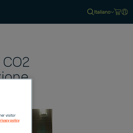
Italiano
i CO2
zione
her visitor
rivacy policy