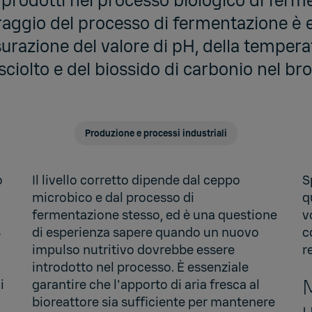
 prodotti nel processo biologico di ferm
aggio del processo di fermentazione è e
surazione del valore di pH, della tempera
sciolto e del biossido di carbonio nel br
Produzione e processi industriali
o
Il livello corretto dipende dal ceppo
S
microbico e dal processo di
q
fermentazione stesso, ed è una questione
v
%
di esperienza sapere quando un nuovo
c
impulso nutritivo dovrebbe essere
r
introdotto nel processo. È essenziale
M
i
garantire che l'apporto di aria fresca al
bioreattore sia sufficiente per mantenere
u