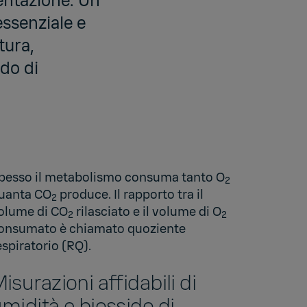
entazione. Un
ssenziale e
tura,
odo di
pesso il metabolismo consuma tanto O
2
uanta CO
produce. Il rapporto tra il
2
olume di CO
rilasciato e il volume di O
2
2
onsumato è chiamato quoziente
espiratorio (RQ).
isurazioni affidabili di
midità e biossido di