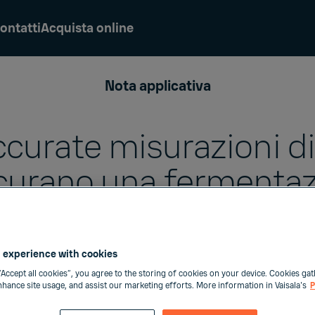
ontatti
Acquista online
Nota applicativa
ccurate misurazioni d
curano una fermenta
efficiente
 experience with cookies
“Accept all cookies”, you agree to the storing of cookies on your device. Cookies gat
enhance site usage, and assist our marketing efforts. More information in Vaisala's
P