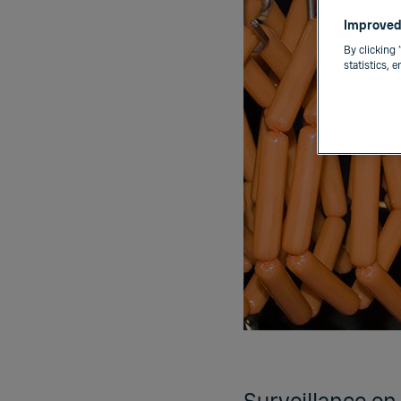
Improved
By clicking 
statistics, 