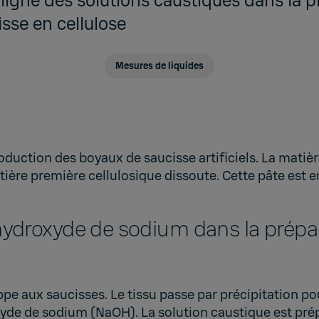
 ligne des solutions caustiques dans la 
sse en cellulose
Mesures de liquides
production des boyaux de saucisse artificiels. La mati
ière première cellulosique dissoute. Cette pâte est en
.
hydroxyde de sodium dans la prépar
ppe aux saucisses. Le tissu passe par précipitation pou
yde de sodium (NaOH). La solution caustique est prép