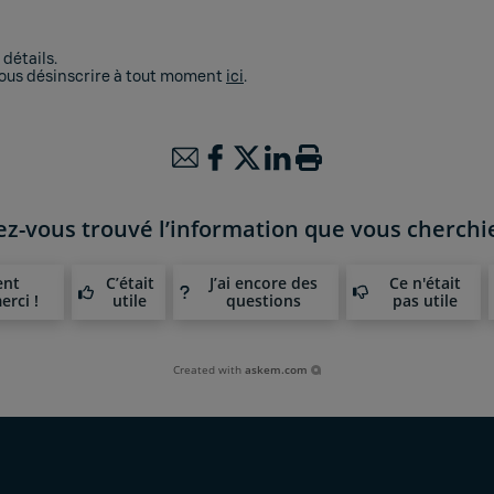
détails.
vous désinscrire à tout moment
ici
.
ez-vous trouvé l’information que vous cherchie
ent
C’était
J’ai encore des
Ce n'était
erci !
utile
questions
pas utile
Created with
askem.com