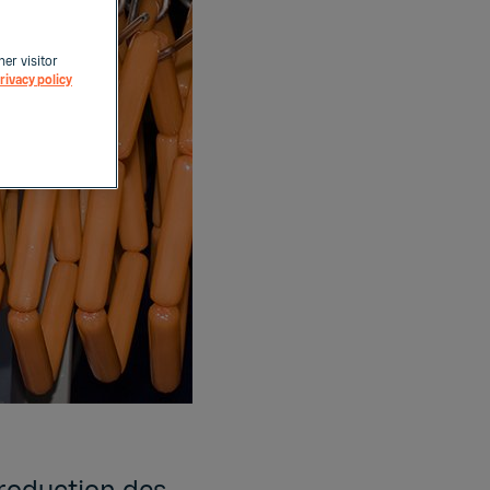
her visitor
rivacy policy