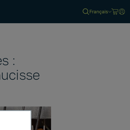
Français
s :
aucisse