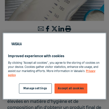
Mesures de liquides
Improved experience with cookies
By clicking “Accept all cookies”, you agree to the storing of cookies on
your device. Cookies gather visitor statistics, enhance site usage, and
Le lait maternisé ou infantile est disponible
assist our marketing efforts. More information in Vaisala's
Privacy
policy
soit sous forme de poudre séchée soit sous
forme de liquide en bouteille prêt à l'emploi.
Les producteurs de lait infantile doivent
Manage settings
Accept all cookies
respecter des exigences extrêmement
élevées en matière d'hygiène et de
composition afin d'obtenir un produit final de