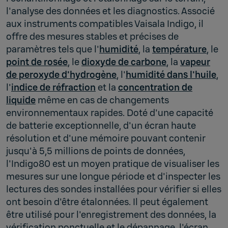
l'analyse des données et les diagnostics. Associé
aux instruments compatibles Vaisala Indigo, il
offre des mesures stables et précises de
paramètres tels que l'
humidité
, la
température
, le
point de rosée
, le
dioxyde de carbone
, la
vapeur
de peroxyde d'hydrogène
, l'
humidité dans l'huile
,
l'
indice de réfraction
et la
concentration de
liquide
même en cas de changements
environnementaux rapides. Doté d'une capacité
de batterie exceptionnelle, d'un écran haute
résolution et d'une mémoire pouvant contenir
jusqu'à 5,5 millions de points de données,
l'Indigo80 est un moyen pratique de visualiser les
mesures sur une longue période et d'inspecter les
lectures des sondes installées pour vérifier si elles
ont besoin d'être étalonnées. Il peut également
être utilisé pour l'enregistrement des données, la
vérification ponctuelle et le dépannage, l'écran