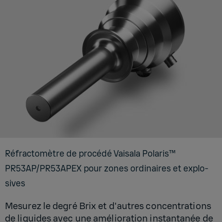
Réfrac­to­mètre de pro­cédé Vai­sala Pola­ris™
PR53AP/PR53A­PEX pour zones ordi­naires et explo­
sives
Mesurez le degré Brix et d'autres concentrations
de liquides avec une amélioration instantanée de