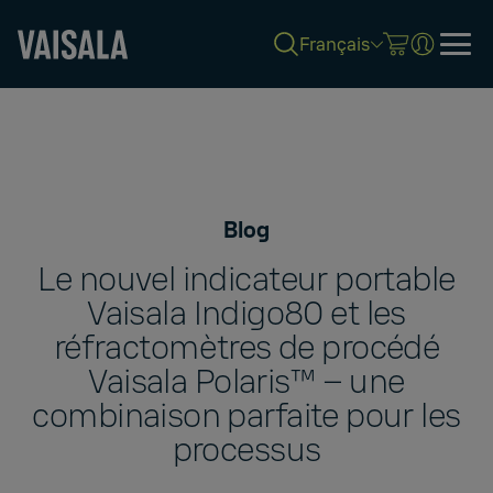
Français
Skip
to
main
content
Blog
Le nouvel indicateur portable
Vaisala Indigo80 et les
réfractomètres de procédé
Vaisala Polaris™ – une
combinaison parfaite pour les
processus