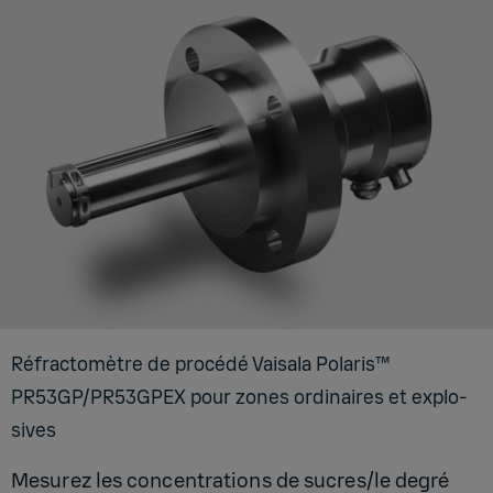
Réfrac­to­mètre de pro­cédé Vai­sala Pola­ris™
PR53GP/PR53G­PEX pour zones ordi­naires et explo­
sives
Mesurez les concentrations de sucres/le degré