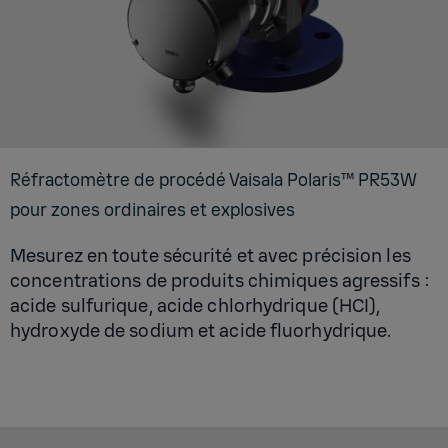
Réfrac­to­mètre de pro­cédé Vai­sala Pola­ris™ PR53W
pour zones ordi­naires et explo­sives
Mesurez en toute sécurité et avec précision les
concentrations de produits chimiques agressifs :
acide sulfurique, acide chlorhydrique (HCI),
hydroxyde de sodium et acide fluorhydrique.