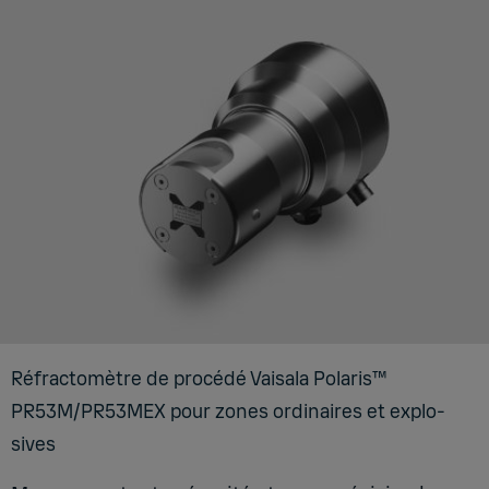
Réfrac­to­mètre de pro­cédé Vai­sala Pola­ris™
PR53M/PR53­MEX pour zones ordi­naires et explo­
sives