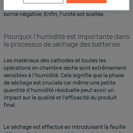
sont reliées à la borne positive et les anodes à la
borne négative. Enfin, l'unité est scellée.
Pourquoi l'humidité est importante dans
le processus de séchage des batteries
Les matériaux des cathodes et toutes les
opérations en chambre sèche sont extrêmement
sensibles à l'humidité. Cela signifie que la phase
de séchage est cruciale car même une petite
quantité d'humidité résiduelle peut avoir un
impact sur la qualité et l'efficacité du produit
final.
Le séchage est effectué en introduisant la feuille