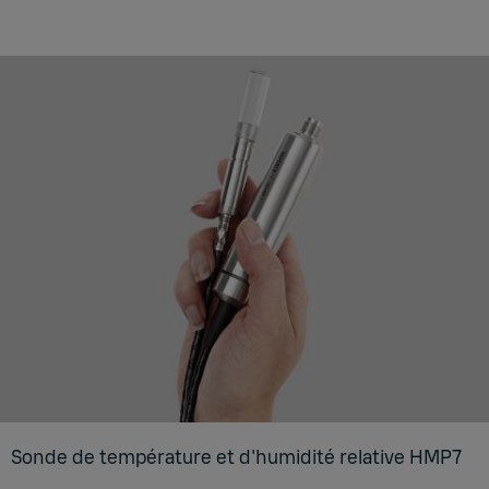
Sonde de tem­pé­ra­ture et d'hu­mi­dité rela­tive HMP7