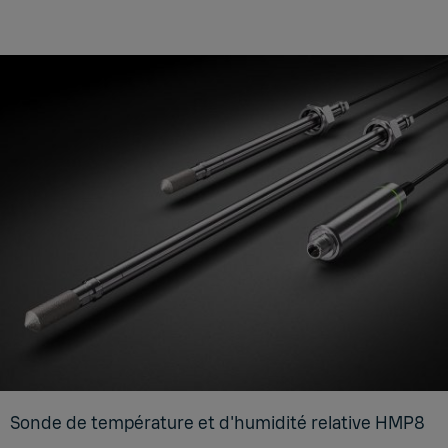
Sonde de tem­pé­ra­ture et d'hu­mi­dité rela­tive HMP8