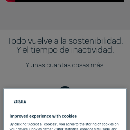
Todo vuelve a la sostenibilidad.
Y el tiempo de inactividad.
Y unas cuantas cosas más.
Tiempo de inactividad
Improved experience with cookies
minimizado
By clicking “Accept all cookies”, you agree to the storing of cookies on
your device. Cookies gather visitor statistics, enhance site usage, and