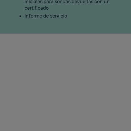
iniciales para sondas devueltas con un
certificado
Informe de servicio
Por qué es importante
Sustentabilidad
Las empresas se enfrentan a una presión
cada vez mayor para reducir los residuos
y ampliar los ciclos de vida de los
productos:
adoptan todas las medidas
necesarias para el planeta.