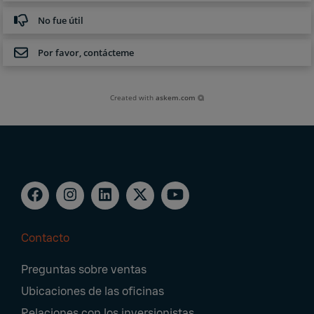
No fue útil
Por favor, contácteme
Created with
askem.com
Contacto
Footer
Preguntas sobre ventas
Navigation
Ubicaciones de las oficinas
Relaciones con los inversionistas