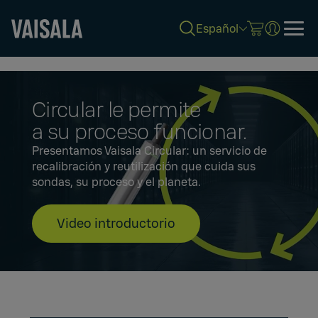
Español
Skip
to
main
content
Circular le permite
a su proceso funcionar.
Presentamos Vaisala Circular: un servicio de
recalibración y reutilización que cuida sus
sondas, su proceso y el planeta.
Video introductorio