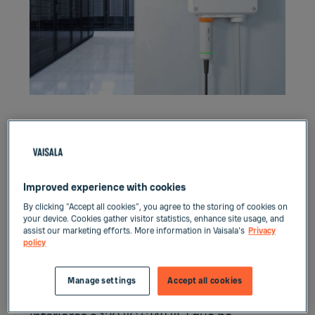
Familia Indigo
Improved experience with cookies
El modelo HMP9 complementa la
familia
By clicking “Accept all cookies”, you agree to the storing of cookies on
de productos Indigo
y es perfecto para
your device. Cookies gather visitor statistics, enhance site usage, and
aplicaciones tales como monitoreo de
assist our marketing efforts. More information in Vaisala's
Privacy
entrada en secadores, unidades de
policy
tratamiento de aire, centros de datos,
cámaras de prueba y otras aplicaciones de
Manage settings
Accept all cookies
medición de humedad con temperaturas