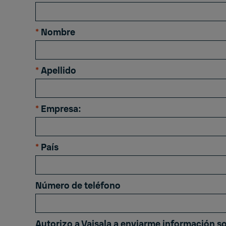
*
Nombre
*
Apellido
*
Empresa:
*
País
Número de teléfono
Autorizo ​​a Vaisala a enviarme información s