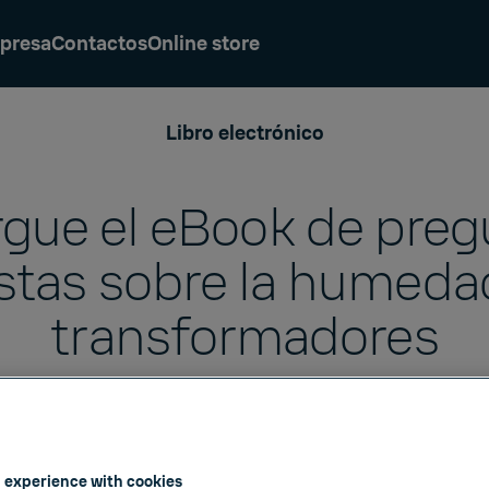
presa
Contactos
Online store
Libro electrónico
gue el eBook de preg
stas sobre la humedad
transformadores
 experience with cookies