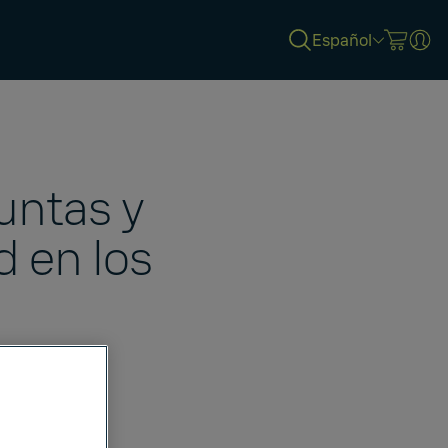
Español
untas y
 en los