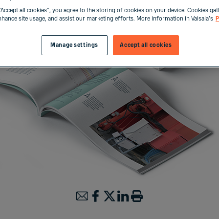
“Accept all cookies”, you agree to the storing of cookies on your device. Cookies gat
enhance site usage, and assist our marketing efforts. More information in Vaisala's
P
Manage settings
Accept all cookies