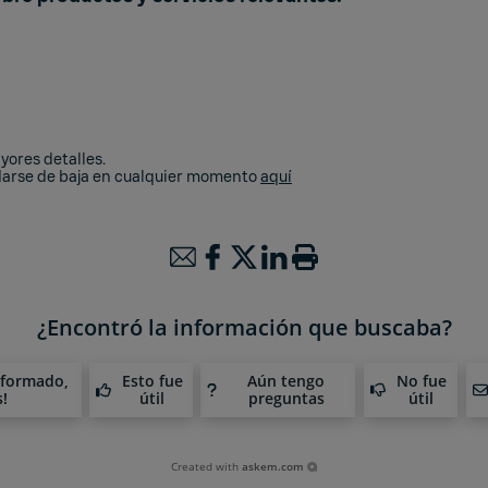
ores detalles.
 darse de baja en cualquier momento
aquí
¿Encontró la información que buscaba?
nformado,
Esto fue
Aún tengo
No fue
s!
útil
preguntas
útil
Created with
askem.com