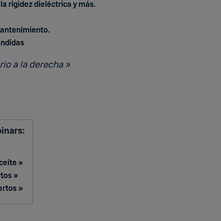
 rigidez dieléctrica y más.
mantenimiento.
endidas
io a la derecha »
binars:
ceite »
rtos »
ertos »