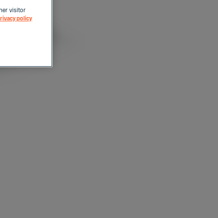
her visitor
rivacy policy