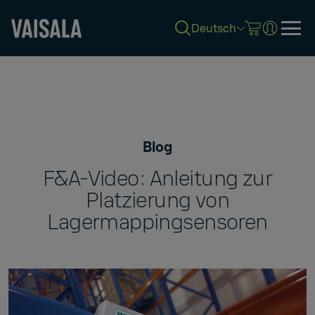
Deutsch
Skip
to
main
content
Blog
F&A-Video: Anleitung zur
Platzierung von
Lagermappingsensoren