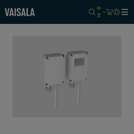
中
文
Skip
to
main
content