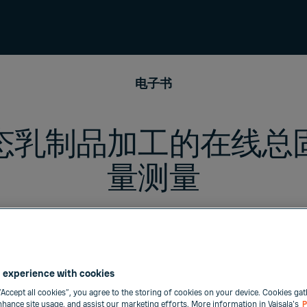
电子书
态乳制品加工的在线总
量测量
 experience with cookies
“Accept all cookies”, you agree to the storing of cookies on your device. Cookies gat
enhance site usage, and assist our marketing efforts. More information in Vaisala's
P