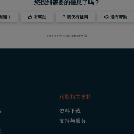
您找到需要的信息了吗？
谢谢！
有帮助
我仍有疑问
没有帮助
Created with
askem.com
获取相关支持
ter
表
资料下载
igation
支持与服务
处