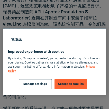
(GMP)，这些规范明确说明了严格的环境监控要求。
瑞典药品制造商 APL (
Apotek Produktion &
Laboratorier
) 近期在其制造车间中安装了维萨拉
viewLinc 连续监测系统
。该系统性能可靠，令他们感
到安心无忧，他们对此十分满意。
Moustapha Ismail 当时受雇于 APL，担任他们的外
部顾问，在他们对旧有的监控系统进行鉴定和更换的
Improved experience with cookies
过程中，提供现场咨询服务。他说：“之前的那款监控
By clicking “Accept all cookies”, you agree to the storing of cookies on
器已经使用了大约十五年，所以我们希望以此为契
your device. Cookies gather visitor statistics, enhance site usage, and
机，先对市场上的新技术进行评估再做出决定。”
assist our marketing efforts. More information in Vaisala's
Privacy
policy
APL 在马尔默、哥德堡、斯德哥尔摩和于默奥拥有
500 多名员工和五个生产工厂，是欧洲值得信赖的临
Manage settings
Accept all cookies
时药品和预制剂生产厂家之一，也是生命科学领域的
合约制造商。
对于新的监控系统来说，当时的一项关键要求是要易