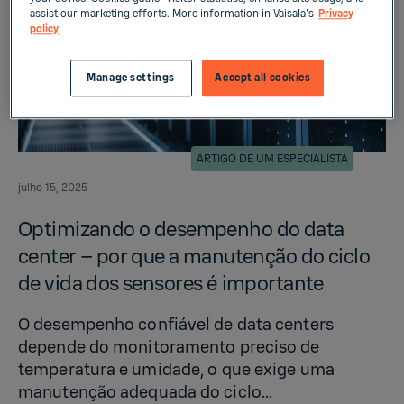
assist our marketing efforts. More information in Vaisala's
Privacy
policy
Manage settings
Accept all cookies
ARTIGO DE UM ESPECIALISTA
julho 15, 2025
Op­ti­mizando o de­sem­penho do data
cen­ter – por que a manutenção do ciclo
de vida dos sen­sores é im­por­tante
O desempenho confiável de data centers
depende do monitoramento preciso de
temperatura e umidade, o que exige uma
manutenção adequada do ciclo...