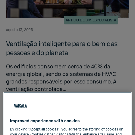
ARTIGO DE UM ESPECIALISTA
agosto 13, 2025
Ven­tilação in­teligente para o bem das
pes­soas e do plan­eta
Os edifícios consomem cerca de 40% da
energia global, sendo os sistemas de HVAC
grandes responsáveis por esse consumo. A
ventilação controlada...
Improved experience with cookies
By clicking “Accept all cookies”, you agree to the storing of cookies on
your device. Cookies gather visitor statistics, enhance site usage, and