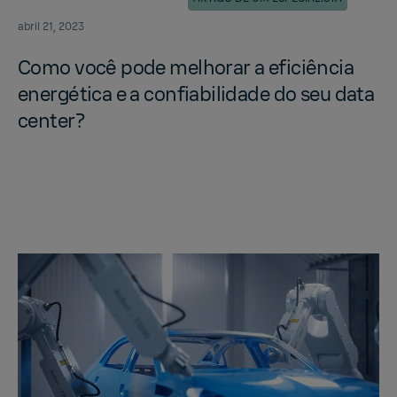
abril 21, 2023
Como você pode mel­ho­rar a eficiência
energética e a con­fi­a­bil­i­dade do seu data
cen­ter?