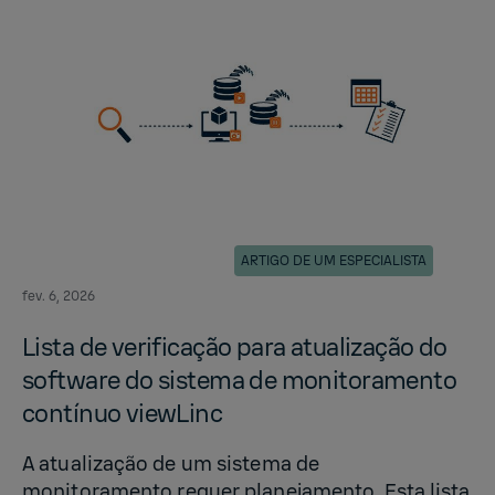
ARTIGO DE UM ESPECIALISTA
fev. 6, 2026
Lista de ver­i­ficação para at­u­al­ização do
soft­ware do sis­tema de mon­i­tora­mento
contínuo viewL­inc
A atualização de um sistema de
monitoramento requer planejamento. Esta lista