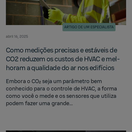
ARTIGO DE UM ESPECIALISTA
abril 16, 2025
Como medições pre­cisas e estáveis de
CO2 re­duzem os cus­tos de HVAC e mel­
ho­ram a qual­i­dade do ar nos edifícios
Embora o CO₂ seja um parâmetro bem
conhecido para o controle de HVAC, a forma
como você o mede e os sensores que utiliza
podem fazer uma grande...