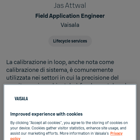
Jas Attwal
Field Application Engineer
Vaisala
Lifecycle services
La calibrazione in loop, anche nota come
calibrazione di sistema, è comunemente
utilizzata nei settori in cui la precisione del
monitoraggio ambientale è fondamentale, ad
esempio i settori farmaceutico, aerospaziale o
automobilistico e produzione in camere
bianche o dry room. Questi sistemi si basano
Improved experience with cookies
spesso su una rete di sensori per monitorare
By clicking “Accept all cookies”, you agree to the storing of cookies on
temperatura, umidità o pressione differenziale
your device. Cookies gather visitor statistics, enhance site usage, and
in aree di produzione, ambienti di stoccaggio o
assist our marketing efforts. More information in Vaisala's
Privacy
policy