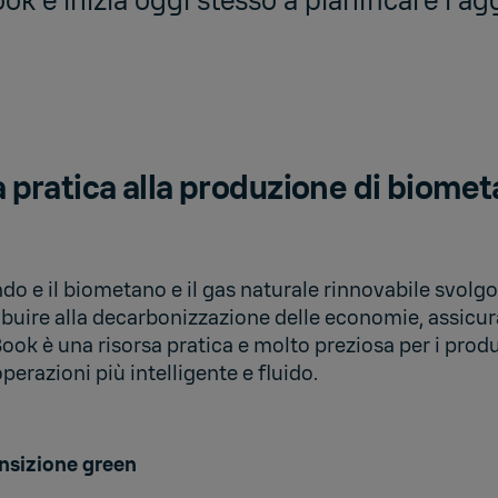
ook e inizia oggi stesso a pianificare l'
a pratica alla produzione di biomet
o e il biometano e il gas naturale rinnovabile svolgo
buire alla decarbonizzazione delle economie, assicura
k è una risorsa pratica e molto preziosa per i produtto
perazioni più intelligente e fluido.
ansizione green