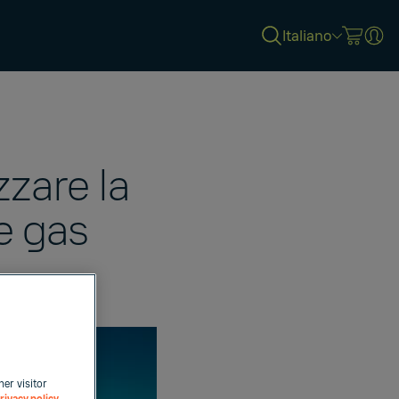
Italiano
zzare la
e gas
her visitor