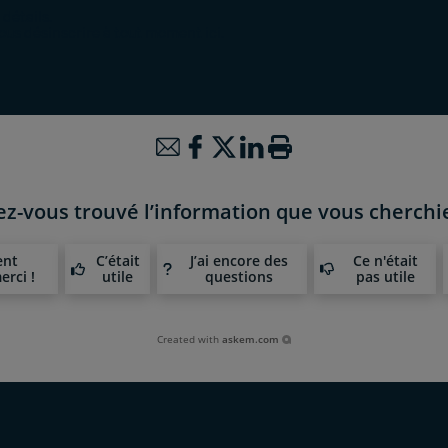
détails.
vous désinscrire à tout moment
ici
.
ez-vous trouvé l’information que vous cherchie
ent
C’était
J’ai encore des
Ce n'était
erci !
utile
questions
pas utile
Created with
askem.com