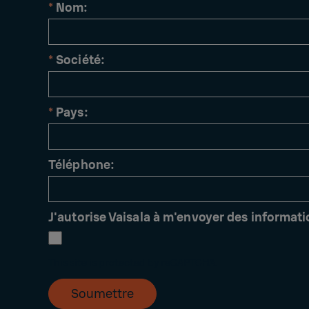
*
Nom:
*
Société:
*
Pays:
Téléphone:
J'autorise Vaisala à m'envoyer des informatio
This site is protected by reCAPTCHA.
Soumettre