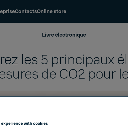
eprise
Contacts
Online store
Livre électronique
ez les 5 principaux 
esures de CO2 pour l
 experience with cookies