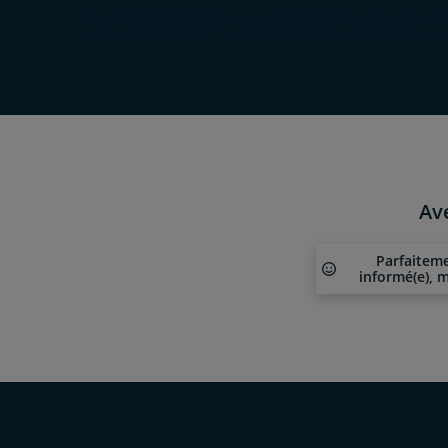
Consultez notre
Politique de confidentialité
pour plus de 
Vous pouvez modifier vos paramètres de préférence ou 
Av
Parfaitem
informé(e), m