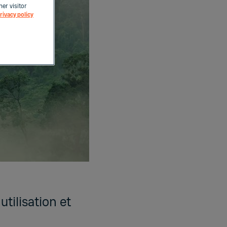
her visitor
rivacy policy
tilisation et