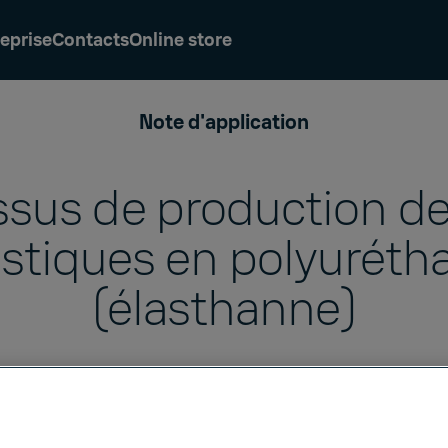
eprise
Contacts
Online store
Note d'application
sus de production de
astiques en polyuréth
(élasthanne)