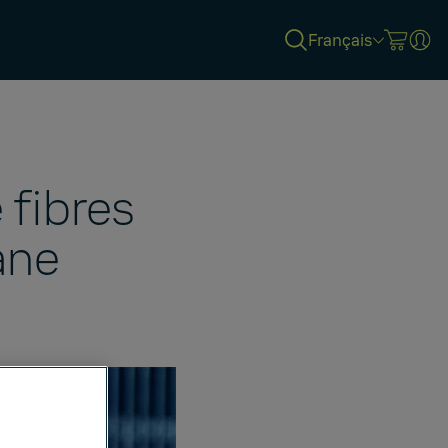
Français
 fibres
ane