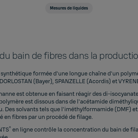
Mesures de liquides
du bain de fibres dans la producti
bre synthétique formée d'une longue chaîne d'un pol
, DORLOSTAN (Bayer), SPANZELLE (Acordis) et VYREN
hanne est obtenue en faisant réagir des di-isocyanate
le polymère est dissous dans de l'acétamide diméthyl
'eau. Des solvants tels que l'iméthylformamide (DMF) 
é en fibres par un procédé de filage.
®
ENTS
en ligne contrôle la concentration du bain de fil
vée.