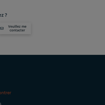
z ?
Veuillez me
contacter
ontrer
s