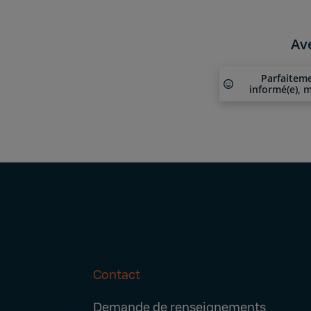
Av
Parfaitem
informé(e), m
Contact
Footer
Demande de renseignements