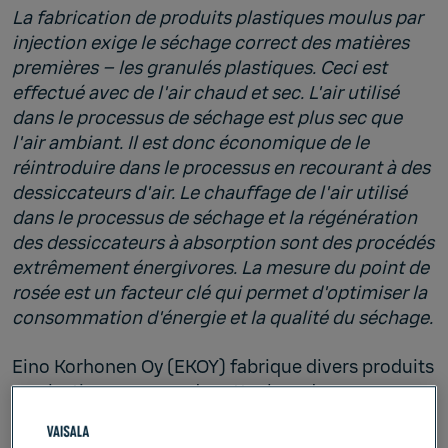
La fabrication de produits plastiques moulus par
injection exige le séchage correct des matières
premières – les granulés plastiques. Ceci est
effectué avec de l'air chaud et sec. L'air utilisé
dans le processus de séchage est plus sec que
l'air ambiant. Il est donc économique de le
réintroduire dans le processus en recourant à des
dessiccateurs d'air. Le chauffage de l'air utilisé
dans le processus de séchage et la régénération
des dessiccateurs à absorption sont des procédés
extrêmement énergivores. La mesure du point de
rosée est un facteur clé qui permet d'optimiser la
consommation d'énergie et la qualité du séchage.
Eino Korhonen Oy (EKOY) fabrique divers produits
en plastique comme des attaches, des
connecteurs et des boîtiers. L'entreprise a utilisé
les transmetteurs de point de rosée DRYCAP®