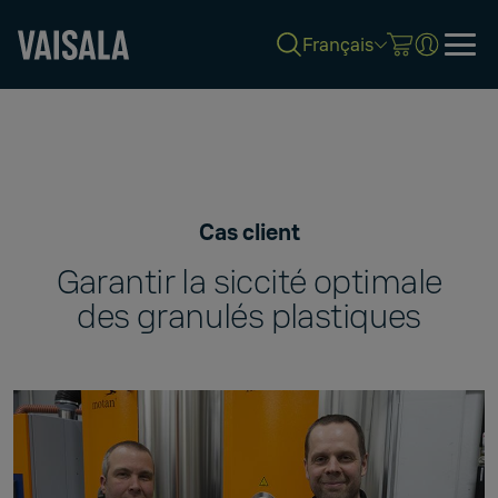
Français
Skip
to
main
content
Cas client
Garantir la siccité optimale
des granulés plastiques