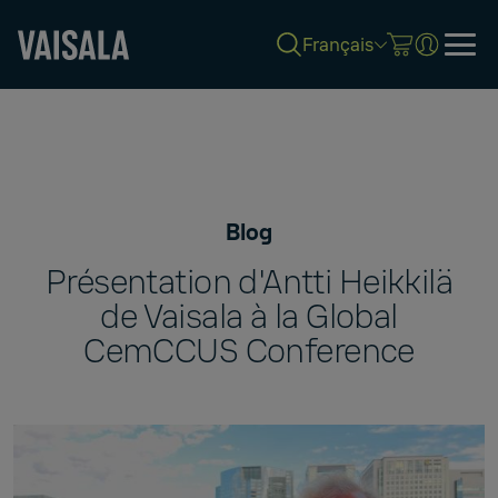
Français
Skip
to
main
content
Blog
Présentation d'Antti Heikkilä
de Vaisala à la Global
CemCCUS Conference